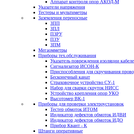
Аппарат контроля опор АКОД-М
Указатели напряжения
Тестеры и мультиметры
Заземления переносные
ЗПП
ЗПЛ
ПЗРУ
ПЗУ
ЗПМ
Мегаомметры
Приборы тех.обслуживания
Указатель повреждения изоляции кабе
Сигнализатор ИСОН-К
Приспособления для скручивания пров
Бесконечный канат
Страховочное устройство СУ-1
Набор для сварки скруток НИСС
Устройство крепления опор УКО
Высотомер ВК-1
Приборы для проверки электроустановок
Тестер обмоток ИТОМ
Индикатор дефектов обмоток ИДВИ
Индикатор дефектов обмоток ИДО
Прибор Квант - К
Штанги оперативные