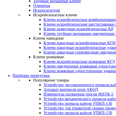
Трубные рычажные ключи
Отвертки
Искрогасители
Искробезопасные ключи
Ключи искробезопасные комбинирован
Ключи искробезопасные шестигранные
Ключи разводные искробезопасные КР
Ключи трубные рычажные омедненные
Ключи накидные
Ключи накидные искробезопасные КГН
Ключи накидные искробезопасные уда
Ключи накидные серповидные омеднен
Ключи рожковые
Ключи искробезопасные рожковые КГД
Ключи омедненные рожковые одностор
Ключи рожковые односторонние ударн
Приборы энергетика
Популярные товары
Устройство дистанционного прокола к
Аппарат контроля опор АКОД
Измеритель натяжения тросов ИНТК-5
Устройство механического прокола ка
Устройство прокола кабеля УПКП-130
Устройство для термитной сварки пров
Устройство прокола кабеля УПКП-130