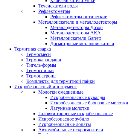
Кабелеискатели Fluke
Течеискатели воды
Рефлектометры
Рефлектометры оптические
Металлоискатели и металлодетекторы
Металлодетекторы Дозор
Металлодетекторы АКА
Металлоискатели Garrett
Досмотровые металлоискатели
Термитная сварка
Термосмеси
Термокарандаши
Тигель-формы
Термоспички
Термопатроны
Комплекты для термитной пайки
Искробезопасный инструмент
Молотки омедненные
Искробезопасные кувалды
Искробезопасные бронзовые молотки
Латунные молотки
Головки торцевые искробезопасные
Искробезопасное зубило
Искробезопасные лопаты
Автомобильные искрогасители