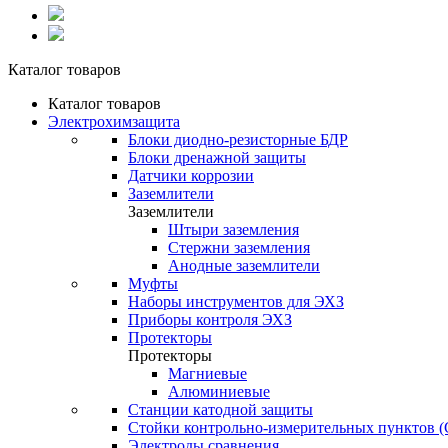
Каталог товаров
Каталог товаров
Электрохимзащита
Блоки диодно-резисторные БДР
Блоки дренажной защиты
Датчики коррозии
Заземлители
Заземлители
Штыри заземления
Стержни заземления
Анодные заземлители
Муфты
Наборы инструментов для ЭХЗ
Приборы контроля ЭХЗ
Протекторы
Протекторы
Магниевые
Алюминиевые
Станции катодной защиты
Стойки контрольно-измерительных пунктов 
Электроды сравнения