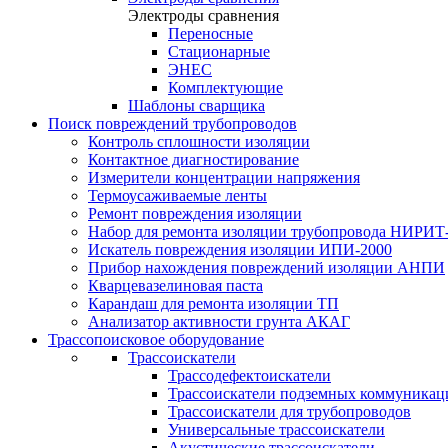
Электроды сравнения
Переносные
Стационарные
ЭНЕС
Комплектующие
Шаблоны сварщика
Поиск повреждений трубопроводов
Контроль сплошности изоляции
Контактное диагностирование
Измерители концентрации напряжения
Термоусаживаемые ленты
Ремонт повреждения изоляции
Набор для ремонта изоляции трубопровода НИРИТ
Искатель повреждения изоляции ИПИ-2000
Прибор нахождения повреждений изоляции АНПИ
Кварцевазелиновая паста
Карандаш для ремонта изоляции ТП
Анализатор активности грунта АКАГ
Трассопоисковое оборудование
Трассоискатели
Трассодефектоискатели
Трассоискатели подземных коммуникац
Трассоискатели для трубопроводов
Универсальные трассоискатели
Акустические трассоискатели