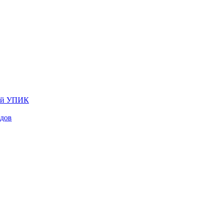
лей УПИК
одов