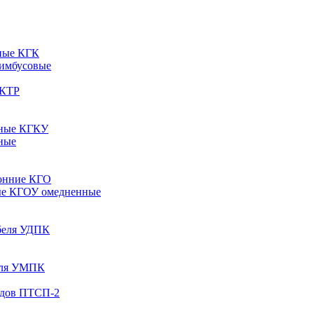
ные КГК
 имбусовые
 КТР
рные КГКУ
ные
онние КГО
ые КГОУ омедненные
абеля УДПК
беля УМПК
одов ПТСП-2