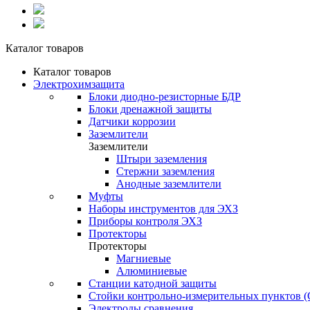
Каталог товаров
Каталог товаров
Электрохимзащита
Блоки диодно-резисторные БДР
Блоки дренажной защиты
Датчики коррозии
Заземлители
Заземлители
Штыри заземления
Стержни заземления
Анодные заземлители
Муфты
Наборы инструментов для ЭХЗ
Приборы контроля ЭХЗ
Протекторы
Протекторы
Магниевые
Алюминиевые
Станции катодной защиты
Стойки контрольно-измерительных пунктов 
Электроды сравнения