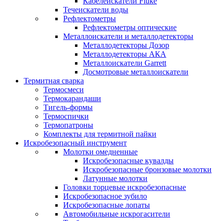
Кабелеискатели Fluke
Течеискатели воды
Рефлектометры
Рефлектометры оптические
Металлоискатели и металлодетекторы
Металлодетекторы Дозор
Металлодетекторы АКА
Металлоискатели Garrett
Досмотровые металлоискатели
Термитная сварка
Термосмеси
Термокарандаши
Тигель-формы
Термоспички
Термопатроны
Комплекты для термитной пайки
Искробезопасный инструмент
Молотки омедненные
Искробезопасные кувалды
Искробезопасные бронзовые молотки
Латунные молотки
Головки торцевые искробезопасные
Искробезопасное зубило
Искробезопасные лопаты
Автомобильные искрогасители