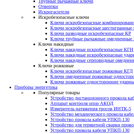
Трубные рычажные ключи
Отвертки
Искрогасители
Искробезопасные ключи
Ключи искробезопасные комбинирован
Ключи искробезопасные шестигранные
Ключи разводные искробезопасные КР
Ключи трубные рычажные омедненные
Ключи накидные
Ключи накидные искробезопасные КГН
Ключи накидные искробезопасные уда
Ключи накидные серповидные омеднен
Ключи рожковые
Ключи искробезопасные рожковые КГД
Ключи омедненные рожковые одностор
Ключи рожковые односторонние ударн
Приборы энергетика
Популярные товары
Устройство дистанционного прокола к
Аппарат контроля опор АКОД
Измеритель натяжения тросов ИНТК-5
Устройство механического прокола ка
Устройство прокола кабеля УПКП-130
Устройство для термитной сварки пров
Устройство прокола кабеля УПКП-130