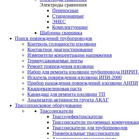
Электроды сравнения
Переносные
Стационарные
ЭНЕС
Комплектующие
Шаблоны сварщика
Поиск повреждений трубопроводов
Контроль сплошности изоляции
Контактное диагностирование
Измерители концентрации напряжения
Термоусаживаемые ленты
Ремонт повреждения изоляции
Набор для ремонта изоляции трубопровода НИРИТ
Искатель повреждения изоляции ИПИ-2000
Прибор нахождения повреждений изоляции АНПИ
Кварцевазелиновая паста
Карандаш для ремонта изоляции ТП
Анализатор активности грунта АКАГ
Трассопоисковое оборудование
Трассоискатели
Трассодефектоискатели
Трассоискатели подземных коммуникац
Трассоискатели для трубопроводов
Универсальные трассоискатели
Акустические трассоискатели