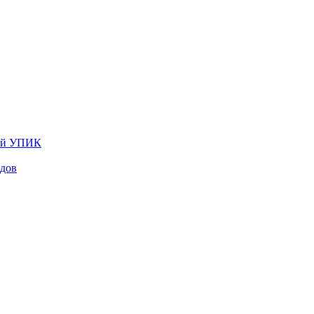
лей УПИК
одов