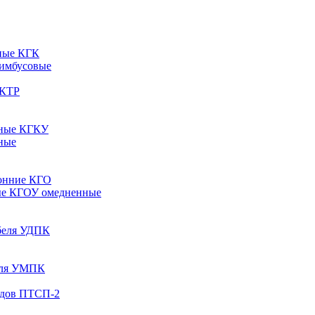
ные КГК
 имбусовые
 КТР
рные КГКУ
ные
онние КГО
ые КГОУ омедненные
абеля УДПК
беля УМПК
одов ПТСП-2