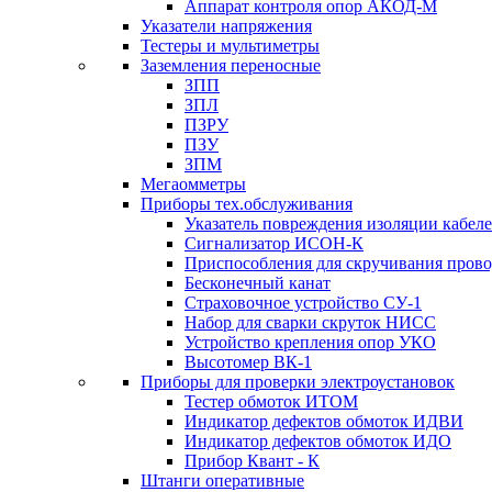
Аппарат контроля опор АКОД-М
Указатели напряжения
Тестеры и мультиметры
Заземления переносные
ЗПП
ЗПЛ
ПЗРУ
ПЗУ
ЗПМ
Мегаомметры
Приборы тех.обслуживания
Указатель повреждения изоляции кабе
Сигнализатор ИСОН-К
Приспособления для скручивания пров
Бесконечный канат
Страховочное устройство СУ-1
Набор для сварки скруток НИСС
Устройство крепления опор УКО
Высотомер ВК-1
Приборы для проверки электроустановок
Тестер обмоток ИТОМ
Индикатор дефектов обмоток ИДВИ
Индикатор дефектов обмоток ИДО
Прибор Квант - К
Штанги оперативные