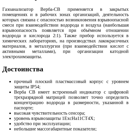
Газоанализатор Верба-СВ применяется в закрытых
помещениях и в рабочих зонах организаций, деятельность
которых связана с опасностью возникновения взрывоопасной
смеси при взаимодействии водорода и воздуха (наибольшая
взрывоопасность появляется при объёмном отношении
водорода и кислорода 2:1). Также прибор используется в
химических лабораториях, на производствах лакокрасочных
материалов, в металлургии (при взаимодействии кислот с
активными металлами), при организации катодной
электрохимзащиты.
Достоинства
прочный плоский пластмассовый корпус с уровнем
защиты IР54;
Верба СВ имеет встроенный индикатор с цифровой
трехразрядной матрицей позволяет точно определить
концентрацию водорода в размерности, указанной в
паспорте;
высокая чувствительность сенсора;
уровень взрывозащиты 1ЕхсНа11СТ4Х;
удобство при эксплуатации;
небольшие массогабаритные показатели;