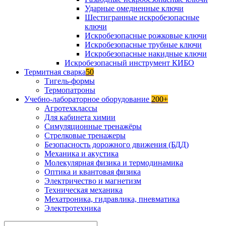
Ударные омедненные ключи
Шестигранные искробезопасные
ключи
Искробезопасные рожковые ключи
Искробезопасные трубные ключи
Искробезопасные накидные ключи
Искробезопасный инструмент КИБО
Термитная сварка
50
Тигель-формы
Термопатроны
Учебно-лабораторное оборудование
200+
Агротехклассы
Для кабинета химии
Симуляционные тренажёры
Стрелковые тренажеры
Безопасность дорожного движения (БДД)
Механика и акустика
Молекулярная физика и термодинамика
Оптика и квантовая физика
Электричество и магнетизм
Техническая механика
Мехатроника, гидравлика, пневматика
Электротехника