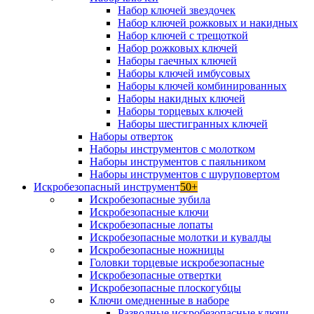
Набор ключей звездочек
Набор ключей рожковых и накидных
Набор ключей с трещоткой
Набор рожковых ключей
Наборы гаечных ключей
Наборы ключей имбусовых
Наборы ключей комбинированных
Наборы накидных ключей
Наборы торцевых ключей
Наборы шестигранных ключей
Наборы отверток
Наборы инструментов с молотком
Наборы инструментов с паяльником
Наборы инструментов с шуруповертом
Искробезопасный инструмент
50+
Искробезопасные зубила
Искробезопасные ключи
Искробезопасные лопаты
Искробезопасные молотки и кувалды
Искробезопасные ножницы
Головки торцевые искробезопасные
Искробезопасные отвертки
Искробезопасные плоскогубцы
Ключи омедненные в наборе
Разводные искробезопасные ключи