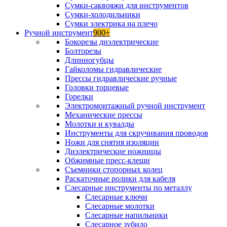
Сумки-саквояжи для инструментов
Сумки-холодильники
Сумки электрика на плечо
Ручной инструмент
900+
Бокорезы диэлектрические
Болторезы
Длинногубцы
Гайколомы гидравлические
Прессы гидравлические ручные
Головки торцевые
Горелки
Электромонтажный ручной инструмент
Механические прессы
Молотки и кувалды
Инструменты для скручивания проводов
Ножи для снятия изоляции
Диэлектрические ножницы
Обжимные пресс-клещи
Съемники стопорных колец
Раскаточные ролики для кабеля
Слесарные инструменты по металлу
Слесарные ключи
Слесарные молотки
Слесарные напильники
Слесарное зубило