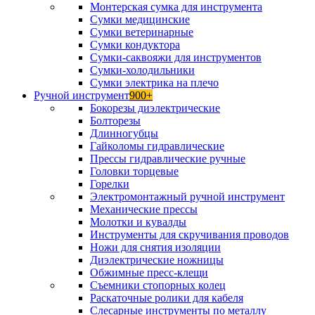
Монтерская сумка для инструмента
Сумки медицинские
Сумки ветеринарные
Сумки кондуктора
Сумки-саквояжи для инструментов
Сумки-холодильники
Сумки электрика на плечо
Ручной инструмент
900+
Бокорезы диэлектрические
Болторезы
Длинногубцы
Гайколомы гидравлические
Прессы гидравлические ручные
Головки торцевые
Горелки
Электромонтажный ручной инструмент
Механические прессы
Молотки и кувалды
Инструменты для скручивания проводов
Ножи для снятия изоляции
Диэлектрические ножницы
Обжимные пресс-клещи
Съемники стопорных колец
Раскаточные ролики для кабеля
Слесарные инструменты по металлу