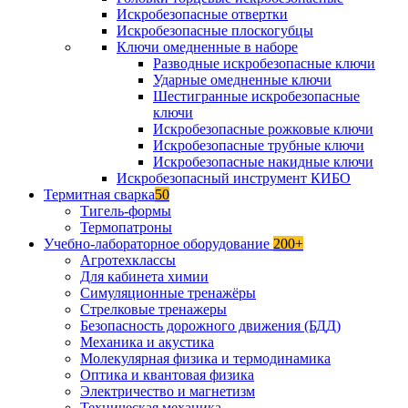
Искробезопасные отвертки
Искробезопасные плоскогубцы
Ключи омедненные в наборе
Разводные искробезопасные ключи
Ударные омедненные ключи
Шестигранные искробезопасные
ключи
Искробезопасные рожковые ключи
Искробезопасные трубные ключи
Искробезопасные накидные ключи
Искробезопасный инструмент КИБО
Термитная сварка
50
Тигель-формы
Термопатроны
Учебно-лабораторное оборудование
200+
Агротехклассы
Для кабинета химии
Симуляционные тренажёры
Стрелковые тренажеры
Безопасность дорожного движения (БДД)
Механика и акустика
Молекулярная физика и термодинамика
Оптика и квантовая физика
Электричество и магнетизм
Техническая механика