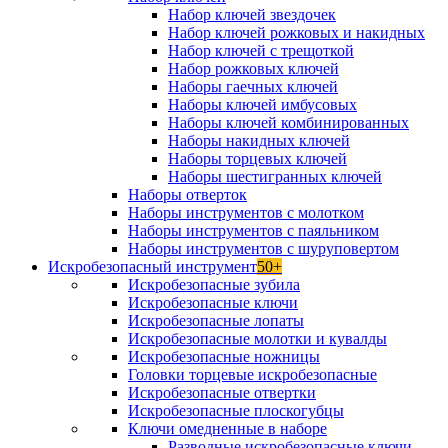
Набор ключей звездочек
Набор ключей рожковых и накидных
Набор ключей с трещоткой
Набор рожковых ключей
Наборы гаечных ключей
Наборы ключей имбусовых
Наборы ключей комбинированных
Наборы накидных ключей
Наборы торцевых ключей
Наборы шестигранных ключей
Наборы отверток
Наборы инструментов с молотком
Наборы инструментов с паяльником
Наборы инструментов с шуруповертом
Искробезопасный инструмент
50+
Искробезопасные зубила
Искробезопасные ключи
Искробезопасные лопаты
Искробезопасные молотки и кувалды
Искробезопасные ножницы
Головки торцевые искробезопасные
Искробезопасные отвертки
Искробезопасные плоскогубцы
Ключи омедненные в наборе
Разводные искробезопасные ключи