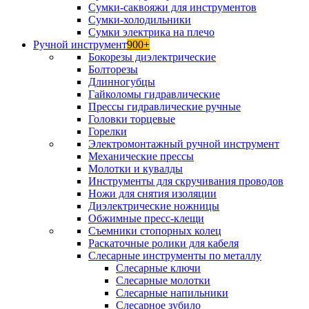
Сумки-саквояжи для инструментов
Сумки-холодильники
Сумки электрика на плечо
Ручной инструмент
900+
Бокорезы диэлектрические
Болторезы
Длинногубцы
Гайколомы гидравлические
Прессы гидравлические ручные
Головки торцевые
Горелки
Электромонтажный ручной инструмент
Механические прессы
Молотки и кувалды
Инструменты для скручивания проводов
Ножи для снятия изоляции
Диэлектрические ножницы
Обжимные пресс-клещи
Съемники стопорных колец
Раскаточные ролики для кабеля
Слесарные инструменты по металлу
Слесарные ключи
Слесарные молотки
Слесарные напильники
Слесарное зубило