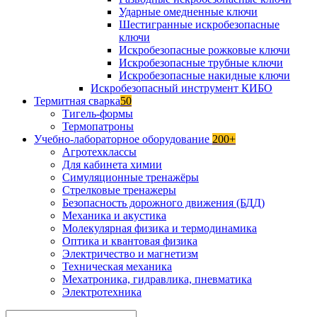
Ударные омедненные ключи
Шестигранные искробезопасные
ключи
Искробезопасные рожковые ключи
Искробезопасные трубные ключи
Искробезопасные накидные ключи
Искробезопасный инструмент КИБО
Термитная сварка
50
Тигель-формы
Термопатроны
Учебно-лабораторное оборудование
200+
Агротехклассы
Для кабинета химии
Симуляционные тренажёры
Стрелковые тренажеры
Безопасность дорожного движения (БДД)
Механика и акустика
Молекулярная физика и термодинамика
Оптика и квантовая физика
Электричество и магнетизм
Техническая механика
Мехатроника, гидравлика, пневматика
Электротехника