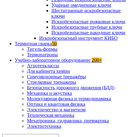
Ударные омедненные ключи
Шестигранные искробезопасные
ключи
Искробезопасные рожковые ключи
Искробезопасные трубные ключи
Искробезопасные накидные ключи
Искробезопасный инструмент КИБО
Термитная сварка
50
Тигель-формы
Термопатроны
Учебно-лабораторное оборудование
200+
Агротехклассы
Для кабинета химии
Симуляционные тренажёры
Стрелковые тренажеры
Безопасность дорожного движения (БДД)
Механика и акустика
Молекулярная физика и термодинамика
Оптика и квантовая физика
Электричество и магнетизм
Техническая механика
Мехатроника, гидравлика, пневматика
Электротехника