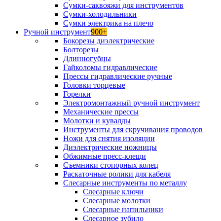
Сумки-саквояжи для инструментов
Сумки-холодильники
Сумки электрика на плечо
Ручной инструмент
900+
Бокорезы диэлектрические
Болторезы
Длинногубцы
Гайколомы гидравлические
Прессы гидравлические ручные
Головки торцевые
Горелки
Электромонтажный ручной инструмент
Механические прессы
Молотки и кувалды
Инструменты для скручивания проводов
Ножи для снятия изоляции
Диэлектрические ножницы
Обжимные пресс-клещи
Съемники стопорных колец
Раскаточные ролики для кабеля
Слесарные инструменты по металлу
Слесарные ключи
Слесарные молотки
Слесарные напильники
Слесарное зубило