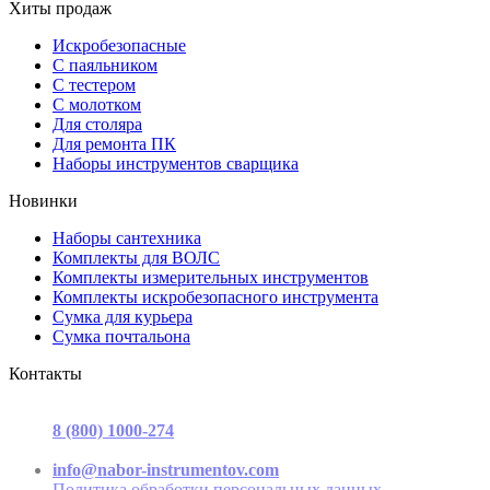
Хиты продаж
Искробезопасные
С паяльником
С тестером
С молотком
Для столяра
Для ремонта ПК
Наборы инструментов сварщика
Новинки
Наборы сантехника
Комплекты для ВОЛС
Комплекты измерительных инструментов
Комплекты искробезопасного инструмента
Сумка для курьера
Сумка почтальона
Контакты
г. Москва, ул. Садовая-Триумфальная, д.16, стр. 3, офис 2
8 (800) 1000-274
(звонок бесплатный)
Пн-Пт 9.00 - 17.00
info@nabor-instrumentov.com
Политика обработки персональных данных