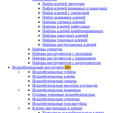
Набор ключей звездочек
Набор ключей рожковых и накидных
Набор ключей с трещоткой
Набор рожковых ключей
Наборы гаечных ключей
Наборы ключей имбусовых
Наборы ключей комбинированных
Наборы накидных ключей
Наборы торцевых ключей
Наборы шестигранных ключей
Наборы отверток
Наборы инструментов с молотком
Наборы инструментов с паяльником
Наборы инструментов с шуруповертом
Искробезопасный инструмент
50+
Искробезопасные зубила
Искробезопасные ключи
Искробезопасные лопаты
Искробезопасные молотки и кувалды
Искробезопасные ножницы
Головки торцевые искробезопасные
Искробезопасные отвертки
Искробезопасные плоскогубцы
Ключи омедненные в наборе
Разводные искробезопасные ключи