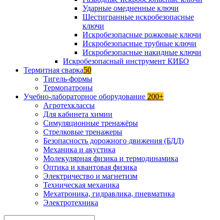
Ударные омедненные ключи
Шестигранные искробезопасные
ключи
Искробезопасные рожковые ключи
Искробезопасные трубные ключи
Искробезопасные накидные ключи
Искробезопасный инструмент КИБО
Термитная сварка
50
Тигель-формы
Термопатроны
Учебно-лабораторное оборудование
200+
Агротехклассы
Для кабинета химии
Симуляционные тренажёры
Стрелковые тренажеры
Безопасность дорожного движения (БДД)
Механика и акустика
Молекулярная физика и термодинамика
Оптика и квантовая физика
Электричество и магнетизм
Техническая механика
Мехатроника, гидравлика, пневматика
Электротехника