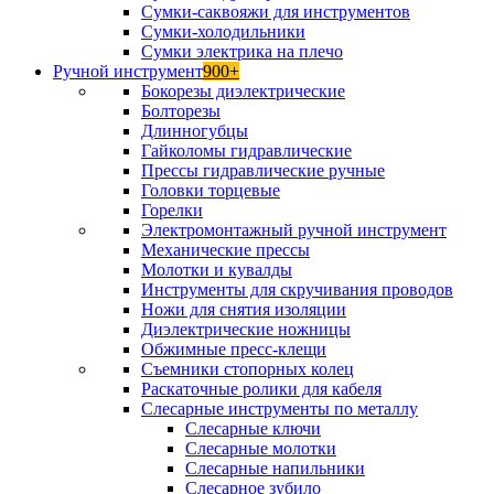
Сумки-саквояжи для инструментов
Сумки-холодильники
Сумки электрика на плечо
Ручной инструмент
900+
Бокорезы диэлектрические
Болторезы
Длинногубцы
Гайколомы гидравлические
Прессы гидравлические ручные
Головки торцевые
Горелки
Электромонтажный ручной инструмент
Механические прессы
Молотки и кувалды
Инструменты для скручивания проводов
Ножи для снятия изоляции
Диэлектрические ножницы
Обжимные пресс-клещи
Съемники стопорных колец
Раскаточные ролики для кабеля
Слесарные инструменты по металлу
Слесарные ключи
Слесарные молотки
Слесарные напильники
Слесарное зубило