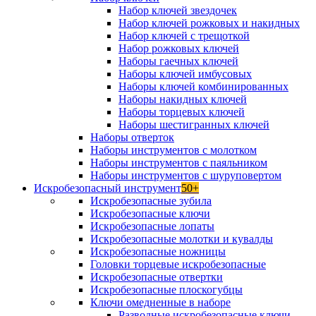
Набор ключей звездочек
Набор ключей рожковых и накидных
Набор ключей с трещоткой
Набор рожковых ключей
Наборы гаечных ключей
Наборы ключей имбусовых
Наборы ключей комбинированных
Наборы накидных ключей
Наборы торцевых ключей
Наборы шестигранных ключей
Наборы отверток
Наборы инструментов с молотком
Наборы инструментов с паяльником
Наборы инструментов с шуруповертом
Искробезопасный инструмент
50+
Искробезопасные зубила
Искробезопасные ключи
Искробезопасные лопаты
Искробезопасные молотки и кувалды
Искробезопасные ножницы
Головки торцевые искробезопасные
Искробезопасные отвертки
Искробезопасные плоскогубцы
Ключи омедненные в наборе
Разводные искробезопасные ключи