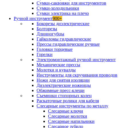
Сумки-саквояжи для инструментов
Сумки-холодильники
Сумки электрика на плечо
Ручной инструмент
900+
Бокорезы диэлектрические
Болторезы
Длинногубцы
Гайколомы гидравлические
Прессы гидравлические ручные
Головки торцевые
Горелки
Электромонтажный ручной инструмент
Механические прессы
Молотки и кувалды
Инструменты для скручивания проводов
Ножи для снятия изоляции
Диэлектрические ножницы
Обжимные пресс-клещи
Съемники стопорных колец
Раскаточные ролики для кабеля
Слесарные инструменты по металлу
Слесарные ключи
Слесарные молотки
Слесарные напильники
Слесарное зубило