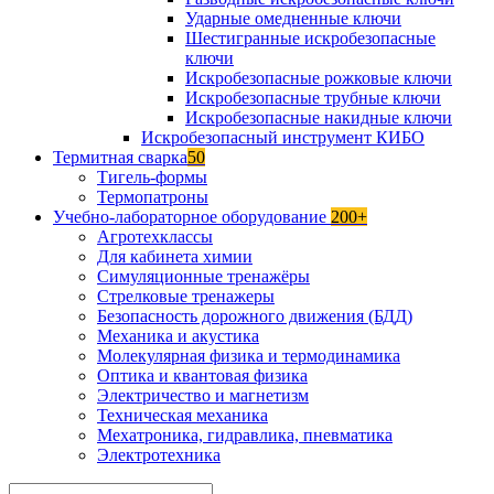
Ударные омедненные ключи
Шестигранные искробезопасные
ключи
Искробезопасные рожковые ключи
Искробезопасные трубные ключи
Искробезопасные накидные ключи
Искробезопасный инструмент КИБО
Термитная сварка
50
Тигель-формы
Термопатроны
Учебно-лабораторное оборудование
200+
Агротехклассы
Для кабинета химии
Симуляционные тренажёры
Стрелковые тренажеры
Безопасность дорожного движения (БДД)
Механика и акустика
Молекулярная физика и термодинамика
Оптика и квантовая физика
Электричество и магнетизм
Техническая механика
Мехатроника, гидравлика, пневматика
Электротехника