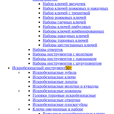
Набор ключей звездочек
Набор ключей рожковых и накидных
Набор ключей с трещоткой
Набор рожковых ключей
Наборы гаечных ключей
Наборы ключей имбусовых
Наборы ключей комбинированных
Наборы накидных ключей
Наборы торцевых ключей
Наборы шестигранных ключей
Наборы отверток
Наборы инструментов с молотком
Наборы инструментов с паяльником
Наборы инструментов с шуруповертом
Искробезопасный инструмент
50+
Искробезопасные зубила
Искробезопасные ключи
Искробезопасные лопаты
Искробезопасные молотки и кувалды
Искробезопасные ножницы
Головки торцевые искробезопасные
Искробезопасные отвертки
Искробезопасные плоскогубцы
Ключи омедненные в наборе
Разводные искробезопасные ключи