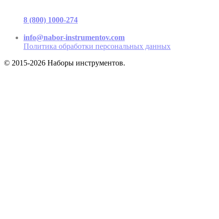
г. Москва, ул. Садовая-Триумфальная, д.16, стр. 3, офис 2
8 (800) 1000-274
(звонок бесплатный)
Пн-Пт 9.00 - 17.00
info@nabor-instrumentov.com
Политика обработки персональных данных
© 2015-2026 Наборы инструментов.