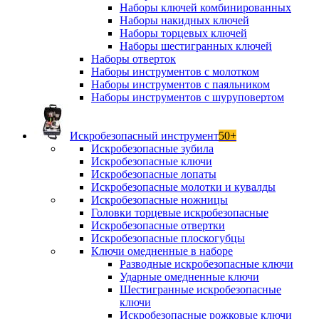
Наборы ключей комбинированных
Наборы накидных ключей
Наборы торцевых ключей
Наборы шестигранных ключей
Наборы отверток
Наборы инструментов с молотком
Наборы инструментов с паяльником
Наборы инструментов с шуруповертом
Искробезопасный инструмент
50+
Искробезопасные зубила
Искробезопасные ключи
Искробезопасные лопаты
Искробезопасные молотки и кувалды
Искробезопасные ножницы
Головки торцевые искробезопасные
Искробезопасные отвертки
Искробезопасные плоскогубцы
Ключи омедненные в наборе
Разводные искробезопасные ключи
Ударные омедненные ключи
Шестигранные искробезопасные
ключи
Искробезопасные рожковые ключи