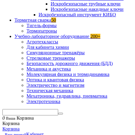
Искробезопасные трубные ключи
Искробезопасные накидные ключи
Искробезопасный инструмент КИБО
Термитная сварка
50
Тигель-формы
Термопатроны
Учебно-лабораторное оборудование
200+
Агротехклассы
Для кабинета химии
Симуляционные тренажёры
Стрелковые тренажеры
Безопасность дорожного движения (БДД)
Механика и акустика
Молекулярная физика и термодинамика
Оптика и квантовая физика
Электричество и магнетизм
Техническая механика
Мехатроника, гидравлика, пневматика
Электротехника
0
Корзина
Ваша
Корзина
Корзина
Кабинет
Ваш личный