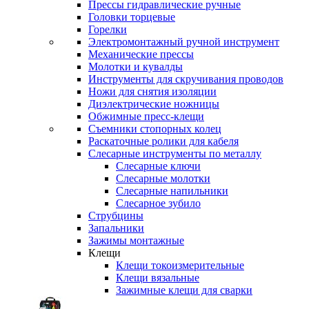
Прессы гидравлические ручные
Головки торцевые
Горелки
Электромонтажный ручной инструмент
Механические прессы
Молотки и кувалды
Инструменты для скручивания проводов
Ножи для снятия изоляции
Диэлектрические ножницы
Обжимные пресс-клещи
Съемники стопорных колец
Раскаточные ролики для кабеля
Слесарные инструменты по металлу
Слесарные ключи
Слесарные молотки
Слесарные напильники
Слесарное зубило
Струбцины
Запальники
Зажимы монтажные
Клещи
Клещи токоизмерительные
Клещи вязальные
Зажимные клещи для сварки