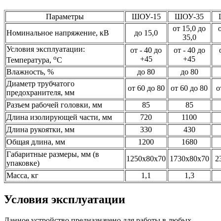
Параметры
ШОУ-15
ШОУ-35
от 15,0 до
Номинальное напряжение, кВ
до 15,0
35,0
Условия эксплуатации:
от - 40 до
от - 40 до
o
+45
+45
Температура,
C
Влажность, %
до 80
до 80
Диаметр трубчатого
от 60 до 80
от 60 до 80
о
предохранителя, мм
Разъем рабочей головки, мм
85
85
Длина изолирующей части, мм
720
1100
Длина рукоятки, мм
330
430
Общая длина, мм
1200
1680
Габаритные размеры, мм (в
1250х80х70
1730х80х70
2
упаковке)
Масса, кг
1,1
1,3
Условия эксплуатации
Данное устройство предназначено для работы в любых