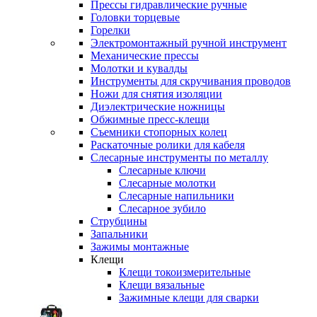
Прессы гидравлические ручные
Головки торцевые
Горелки
Электромонтажный ручной инструмент
Механические прессы
Молотки и кувалды
Инструменты для скручивания проводов
Ножи для снятия изоляции
Диэлектрические ножницы
Обжимные пресс-клещи
Съемники стопорных колец
Раскаточные ролики для кабеля
Слесарные инструменты по металлу
Слесарные ключи
Слесарные молотки
Слесарные напильники
Слесарное зубило
Струбцины
Запальники
Зажимы монтажные
Клещи
Клещи токоизмерительные
Клещи вязальные
Зажимные клещи для сварки