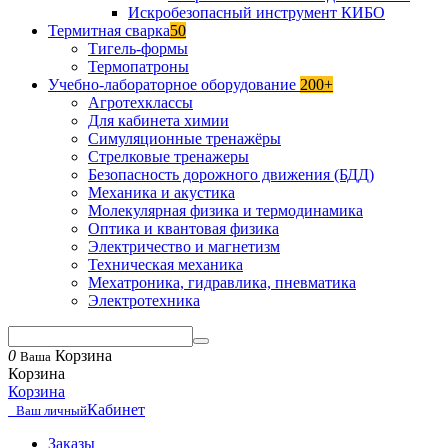
Искробезопасный инструмент КИБО
Термитная сварка
50
Тигель-формы
Термопатроны
Учебно-лабораторное оборудование
200+
Агротехклассы
Для кабинета химии
Симуляционные тренажёры
Стрелковые тренажеры
Безопасность дорожного движения (БДД)
Механика и акустика
Молекулярная физика и термодинамика
Оптика и квантовая физика
Электричество и магнетизм
Техническая механика
Мехатроника, гидравлика, пневматика
Электротехника
0
Корзина
Ваша
Корзина
Корзина
Кабинет
Ваш личный
Заказы