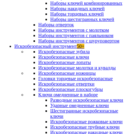
Наборы ключей комбинированных
Наборы накидных ключей
Наборы торцевых ключей
Наборы шестигранных ключей
Наборы отверток
Наборы инструментов с молотком
Наборы инструментов с паяльником
Наборы инструментов с шуруповертом
Искробезопасный инструмент
50+
Искробезопасные зубила
Искробезопасные ключи
Искробезопасные лопаты
Искробезопасные молотки и кувалды
Искробезопасные ножницы
Головки торцевые искробезопасные
Искробезопасные отвертки
Искробезопасные плоскогубцы
Ключи омедненные в наборе
Разводные искробезопасные ключи
Ударные омедненные ключи
Шестигранные искробезопасные
ключи
Искробезопасные рожковые ключи
Искробезопасные трубные ключи
Искробезопасные накидные ключи