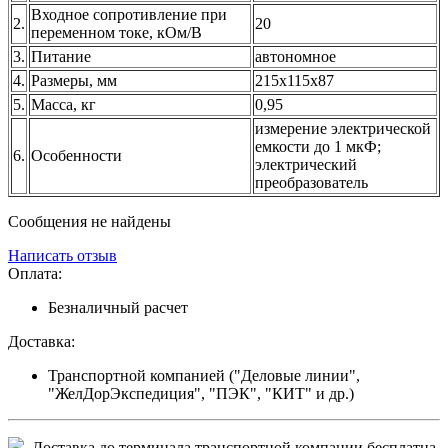
Входное сопротивление при
2.
20
переменном токе, кОм/В
3.
Питание
автономное
4.
Размеры, мм
215х115х87
5.
Масса, кг
0,95
измерение электрической
емкости до 1 мкФ;
6.
Особенности
электрический
преобразователь
Сообщения не найдены
Написать отзыв
Оплата:
Безналичный расчет
Доставка:
Транспортной компанией ("Деловые линии",
"ЖелДорЭкспедиция", "ПЭК", "КИТ" и др.)
Доставка до терминала транспортной компании бесплатна.