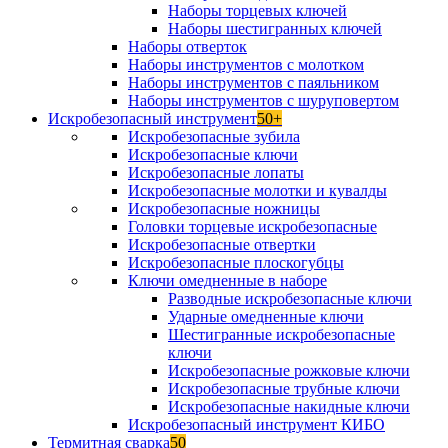
Наборы торцевых ключей
Наборы шестигранных ключей
Наборы отверток
Наборы инструментов с молотком
Наборы инструментов с паяльником
Наборы инструментов с шуруповертом
Искробезопасный инструмент
50+
Искробезопасные зубила
Искробезопасные ключи
Искробезопасные лопаты
Искробезопасные молотки и кувалды
Искробезопасные ножницы
Головки торцевые искробезопасные
Искробезопасные отвертки
Искробезопасные плоскогубцы
Ключи омедненные в наборе
Разводные искробезопасные ключи
Ударные омедненные ключи
Шестигранные искробезопасные
ключи
Искробезопасные рожковые ключи
Искробезопасные трубные ключи
Искробезопасные накидные ключи
Искробезопасный инструмент КИБО
Термитная сварка
50