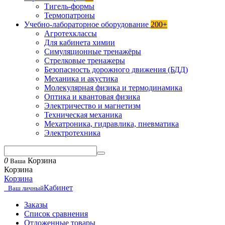
Тигель-формы
Термопатроны
Учебно-лабораторное оборудование
200+
Агротехклассы
Для кабинета химии
Симуляционные тренажёры
Стрелковые тренажеры
Безопасность дорожного движения (БДД)
Механика и акустика
Молекулярная физика и термодинамика
Оптика и квантовая физика
Электричество и магнетизм
Техническая механика
Мехатроника, гидравлика, пневматика
Электротехника
0
Корзина
Ваша
Корзина
Корзина
Кабинет
Ваш личный
Заказы
Список сравнения
Отложенные товары