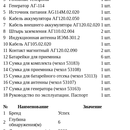
4
Генератор АГ-114
1 шт.
5
Источник питания AG114M.02.020
1 шт.
6
Кабель аккумулятора АГ120.02.050
1 шт.
7
Кабель внешнего аккумулятора АГ120.02.020
1 шт.
8
Штырь заземления АГ110.02.004
2 шт.
9
Индукционная антенна ИЭМ-301.2
1 шт.
10
Кабель АГ105.02.020
1 шт.
11
Контакт магнитный АГ120.02.090
2 шт.
12
Батарейки для приемника
6 шт.
13
Сумка для комплекта (чехол 53183)
1 шт.
14
Сумка для приемника (чехол 53108)
1 шт.
15
Сумка для батарейного отсека (чехол 53113)
1 шт.
16
Сумка для антенны (чехол 53107)
1 шт.
17
Сумка для генератора (чехол 53163)
1 шт.
18
Руководство по эксплуатации. Паспорт
1 шт.
№
Наименование
Значение
1
Бренд
Успех
Глубина
2
6
обнаружения(м)