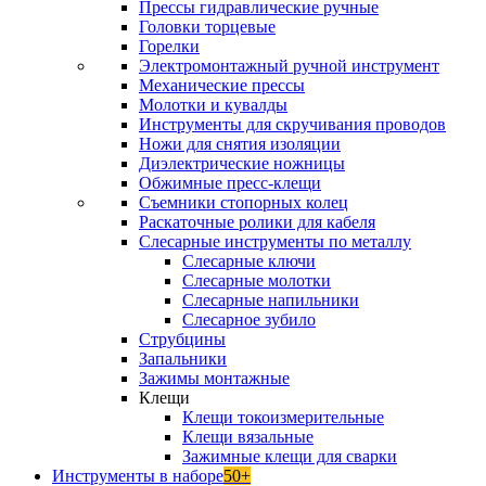
Прессы гидравлические ручные
Головки торцевые
Горелки
Электромонтажный ручной инструмент
Механические прессы
Молотки и кувалды
Инструменты для скручивания проводов
Ножи для снятия изоляции
Диэлектрические ножницы
Обжимные пресс-клещи
Съемники стопорных колец
Раскаточные ролики для кабеля
Слесарные инструменты по металлу
Слесарные ключи
Слесарные молотки
Слесарные напильники
Слесарное зубило
Струбцины
Запальники
Зажимы монтажные
Клещи
Клещи токоизмерительные
Клещи вязальные
Зажимные клещи для сварки
Инструменты в наборе
50+