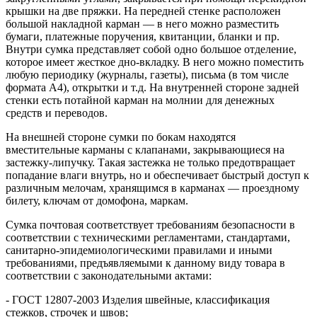
крышки на две пряжки. На передней стенке расположен
большой накладной карман — в него можно разместить
бумаги, платежные поручения, квитанции, бланки и пр.
Внутри сумка представляет собой одно большое отделение,
которое имеет жесткое дно-вкладку. В него можно поместить
любую периодику (журналы, газеты), письма (в том числе
формата А4), открытки и т.д. На внутренней стороне задней
стенки есть потайной карман на молнии для денежных
средств и переводов.
На внешней стороне сумки по бокам находятся
вместительные карманы с клапанами, закрывающиеся на
застежку-липучку. Такая застежка не только предотвращает
попадание влаги внутрь, но и обеспечивает быстрый доступ к
различным мелочам, хранящимся в карманах — проездному
билету, ключам от домофона, маркам.
Сумка почтовая соответствует требованиям безопасности в
соответствии с техническими регламентами, стандартами,
санитарно-эпидемиологическими правилами и иными
требованиями, предъявляемыми к данному виду товара в
соответствии с законодательными актами:
- ГОСТ 12807-2003 Изделия швейные, классификация
стежков, строчек и швов;