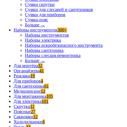
Сумки скрутки
Сумки для слесарей и сантехников
Сумки для приборов
Сумки-пояс
Больше
→
Наборы инструментов
300+
Наборы инструментов
Наборы электрика
Наборы искробезопасного инструмента
Наборы сантехника
Наборы слесаря-ремонтника
Больше
→
Для монтёра
32
Органайзеры
41
Рюкзаки
19
Для приборов
4
Для сантехника
61
Медицинские
12
Для монтажника
105
Для электрика
101
Скрутки
11
Поясные
27
Саквояжи
12
Холодильники
6
Чехлы
34