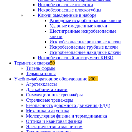
Искробезопасные отвертки
Искробезопасные плоскогубцы
Ключи омедненные в наборе
Разводные искробезопасные ключи
Ударные омедненные ключи
Шестигранные искробезопасные
ключи
Искробезопасные рожковые ключи
Искробезопасные трубные ключи
Искробезопасные накидные ключи
Искробезопасный инструмент КИБО
Термитная сварка
50
Тигель-формы
Термопатроны
Учебно-лабораторное оборудование
200+
Агротехклассы
Для кабинета химии
Симуляционные тренажёры
Стрелковые тренажеры
Безопасность дорожного движения (БДД)
Механика и акустика
Молекулярная физика и термодинамика
Оптика и квантовая физика
Электричество и магнетизм
Техническая механика