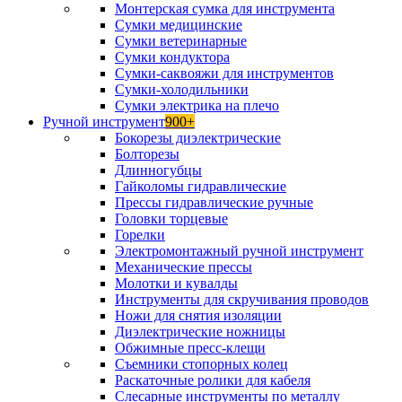
Монтерская сумка для инструмента
Сумки медицинские
Сумки ветеринарные
Сумки кондуктора
Сумки-саквояжи для инструментов
Сумки-холодильники
Сумки электрика на плечо
Ручной инструмент
900+
Бокорезы диэлектрические
Болторезы
Длинногубцы
Гайколомы гидравлические
Прессы гидравлические ручные
Головки торцевые
Горелки
Электромонтажный ручной инструмент
Механические прессы
Молотки и кувалды
Инструменты для скручивания проводов
Ножи для снятия изоляции
Диэлектрические ножницы
Обжимные пресс-клещи
Съемники стопорных колец
Раскаточные ролики для кабеля
Слесарные инструменты по металлу