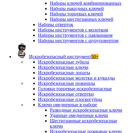
Наборы ключей комбинированных
Наборы накидных ключей
Наборы торцевых ключей
Наборы шестигранных ключей
Наборы отверток
Наборы инструментов с молотком
Наборы инструментов с паяльником
Наборы инструментов с шуруповертом
Искробезопасный инструмент
50+
Искробезопасные зубила
Искробезопасные ключи
Искробезопасные лопаты
Искробезопасные молотки и кувалды
Искробезопасные ножницы
Головки торцевые искробезопасные
Искробезопасные отвертки
Искробезопасные плоскогубцы
Ключи омедненные в наборе
Разводные искробезопасные ключи
Ударные омедненные ключи
Шестигранные искробезопасные
ключи
Искробезопасные рожковые ключи