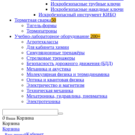
Искробезопасные трубные ключи
Искробезопасные накидные ключи
Искробезопасный инструмент КИБО
Термитная сварка
50
Тигель-формы
Термопатроны
Учебно-лабораторное оборудование
200+
Агротехклассы
Для кабинета химии
Симуляционные тренажёры
Стрелковые тренажеры
Безопасность дорожного движения (БДД)
Механика и акустика
Молекулярная физика и термодинамика
Оптика и квантовая физика
Электричество и магнетизм
Техническая механика
Мехатроника, гидравлика, пневматика
Электротехника
0
Корзина
Ваша
Корзина
Корзина
Кабинет
Ваш личный