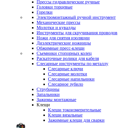
Прессы гидравлические ручные
Головки торцевые
Горелки
Электромонтажный ручной инструмент
Механические прессы
Молотки и кувалды
Инструменты для скручивания проводов
Ножи для снятия изоляции
Диэлектрические ножницы
Обжимные пресс-клещи
Съемники стопорных колец
Раскаточные ролики для кабеля
Слесарные инструменты по металлу
Слесарные ключи
Слесарные молотки
Слесарные напильники
Слесарное зубило
Струбцины
Запальники
Зажимы монтажные
Клещи
Клещи токоизмерительные
Клещи вязальные
Зажимные клещи для сварки