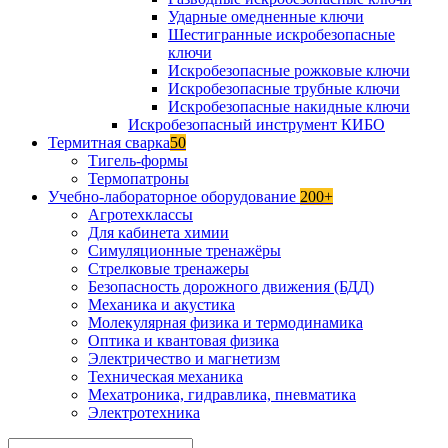
Ударные омедненные ключи
Шестигранные искробезопасные
ключи
Искробезопасные рожковые ключи
Искробезопасные трубные ключи
Искробезопасные накидные ключи
Искробезопасный инструмент КИБО
Термитная сварка
50
Тигель-формы
Термопатроны
Учебно-лабораторное оборудование
200+
Агротехклассы
Для кабинета химии
Симуляционные тренажёры
Стрелковые тренажеры
Безопасность дорожного движения (БДД)
Механика и акустика
Молекулярная физика и термодинамика
Оптика и квантовая физика
Электричество и магнетизм
Техническая механика
Мехатроника, гидравлика, пневматика
Электротехника