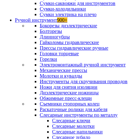
Сумки-саквояжи для инструментов
Сумки-холодильники
Сумки электрика на плечо
Ручной инструмент
900+
Бокорезы диэлектрические
Болторезы
Длинногубцы
Гайколомы гидравлические
Прессы гидравлические ручные
Головки торцевые
Горелки
Электромонтажный ручной инструмент
Механические прессы
Молотки и кувалды
Инструменты для скручивания проводов
Ножи для снятия изоляции
Диэлектрические ножницы
Обжимные пресс-клещи
Съемники стопорных колец
Раскаточные ролики для кабеля
Слесарные инструменты по металлу
Слесарные ключи
Слесарные молотки
Слесарные напильники
Слесарное зубило