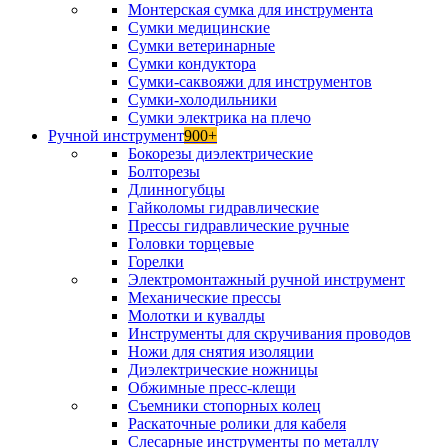
Монтерская сумка для инструмента
Сумки медицинские
Сумки ветеринарные
Сумки кондуктора
Сумки-саквояжи для инструментов
Сумки-холодильники
Сумки электрика на плечо
Ручной инструмент
900+
Бокорезы диэлектрические
Болторезы
Длинногубцы
Гайколомы гидравлические
Прессы гидравлические ручные
Головки торцевые
Горелки
Электромонтажный ручной инструмент
Механические прессы
Молотки и кувалды
Инструменты для скручивания проводов
Ножи для снятия изоляции
Диэлектрические ножницы
Обжимные пресс-клещи
Съемники стопорных колец
Раскаточные ролики для кабеля
Слесарные инструменты по металлу