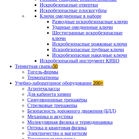
Искробезопасные отвертки
Искробезопасные плоскогубцы
Ключи омедненные в наборе
Разводные искробезопасные ключи
Ударные омедненные ключи
Шестигранные искробезопасные
ключи
Искробезопасные рожковые ключи
Искробезопасные трубные ключи
Искробезопасные накидные ключи
Искробезопасный инструмент КИБО
Термитная сварка
50
Тигель-формы
Термопатроны
Учебно-лабораторное оборудование
200+
Агротехклассы
Для кабинета химии
Симуляционные тренажёры
Стрелковые тренажеры
Безопасность дорожного движения (БДД)
Механика и акустика
Молекулярная физика и термодинамика
Оптика и квантовая физика
Электричество и магнетизм
Техническая механика