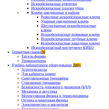
Искробезопасные отвертки
Искробезопасные плоскогубцы
Ключи омедненные в наборе
Разводные искробезопасные ключи
Ударные омедненные ключи
Шестигранные искробезопасные
ключи
Искробезопасные рожковые ключи
Искробезопасные трубные ключи
Искробезопасные накидные ключи
Искробезопасный инструмент КИБО
Термитная сварка
50
Тигель-формы
Термопатроны
Учебно-лабораторное оборудование
200+
Агротехклассы
Для кабинета химии
Симуляционные тренажёры
Стрелковые тренажеры
Безопасность дорожного движения (БДД)
Механика и акустика
Молекулярная физика и термодинамика
Оптика и квантовая физика
Электричество и магнетизм
Техническая механика