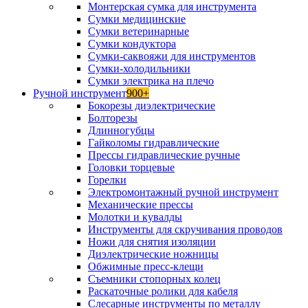
Монтерская сумка для инструмента
Сумки медицинские
Сумки ветеринарные
Сумки кондуктора
Сумки-саквояжи для инструментов
Сумки-холодильники
Сумки электрика на плечо
Ручной инструмент
900+
Бокорезы диэлектрические
Болторезы
Длинногубцы
Гайколомы гидравлические
Прессы гидравлические ручные
Головки торцевые
Горелки
Электромонтажный ручной инструмент
Механические прессы
Молотки и кувалды
Инструменты для скручивания проводов
Ножи для снятия изоляции
Диэлектрические ножницы
Обжимные пресс-клещи
Съемники стопорных колец
Раскаточные ролики для кабеля
Слесарные инструменты по металлу