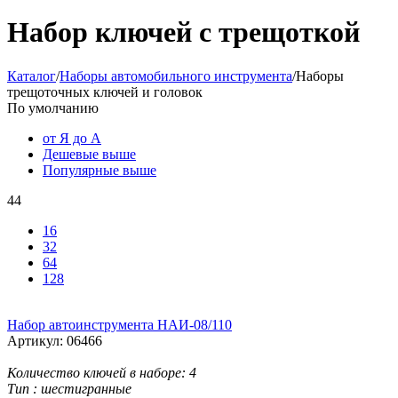
Набор ключей с трещоткой
Каталог
/
Наборы автомобильного инструмента
/
Наборы
трещоточных ключей и головок
По умолчанию
от Я до А
Дешевые выше
Популярные выше
44
16
32
64
128
Набор автоинструмента НАИ-08/110
Артикул:
06466
Количество ключей в наборе:
4
Тип :
шестигранные