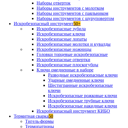
Наборы отверток
Наборы инструментов с молотком
Наборы инструментов с паяльником
Наборы инструментов с шуруповертом
Искробезопасный инструмент
50+
Искробезопасные зубила
Искробезопасные ключи
Искробезопасные лопаты
Искробезопасные молотки и кувалды
Искробезопасные ножницы
Головки торцевые искробезопасные
Искробезопасные отвертки
Искробезопасные плоскогубцы
Ключи омедненные в наборе
Разводные искробезопасные ключи
Ударные омедненные ключи
Шестигранные искробезопасные
ключи
Искробезопасные рожковые ключи
Искробезопасные трубные ключи
Искробезопасные накидные ключи
Искробезопасный инструмент КИБО
Термитная сварка
50
Тигель-формы
Термопатроны