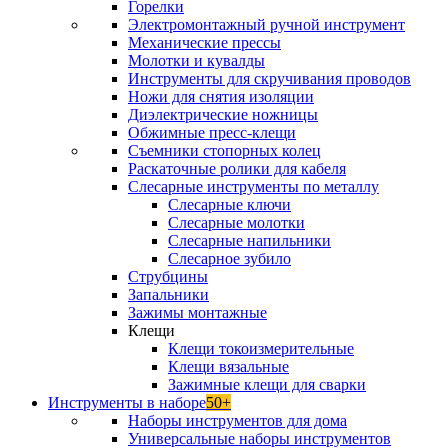
Горелки
Электромонтажный ручной инструмент
Механические прессы
Молотки и кувалды
Инструменты для скручивания проводов
Ножи для снятия изоляции
Диэлектрические ножницы
Обжимные пресс-клещи
Съемники стопорных колец
Раскаточные ролики для кабеля
Слесарные инструменты по металлу
Слесарные ключи
Слесарные молотки
Слесарные напильники
Слесарное зубило
Струбцины
Запальники
Зажимы монтажные
Клещи
Клещи токоизмерительные
Клещи вязальные
Зажимные клещи для сварки
Инструменты в наборе
50+
Наборы инструментов для дома
Универсальные наборы инструментов