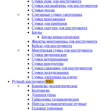
Сумки пояс для инструмента
Сумки-органайзеры для инструментов
Сумки-чехлы
Слесарные сумки сантехника
Сумки монтажника
Сумки для приборов
Сумки скрутки для инструмента
Баулы
Баулы инкассаторские
Жилеты монтажника для инструмента
Кейсы для инструмента
Монтерская сумка для инструмента
Сумки медицинские
Сумки ветеринарные
Сумки кондуктора
Сумки-саквояжи для инструментов
Сумки-холодильники
Сумки электрика на плечо
Ручной инструмент
900+
Бокорезы диэлектрические
Болторезы
Длинногубцы
Гайколомы гидравлические
Прессы гидравлические ручные
Головки торцевые