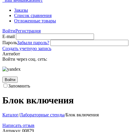
Кабинет
Ваш личный
Заказы
Список сравнения
Отложенные товары
Войти
Регистрация
E-mail
Пароль
Забыли пароль?
Создать учетную запись
Антибот
Войти через соц. сеть:
Войти
Запомнить
Блок включения
Каталог
/
Лабораторные стенды
/
Блок включения
Написать отзыв
Артикул:
00879