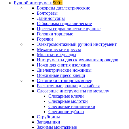
Ручной инструмент
900+
Бокорезы диэлектрические
Болторезы
Длинногубцы
Гайколомы гидравлические
Прессы гидравлические ручные
Головки торцевые
Горелки
Электромонтажный ручной инструмент
Механические прессы
Молотки и кувалды
Инструменты для скручивания проводов
Ножи для снятия изоляции
Диэлектрические ножницы
Обжимные пресс-клещи
Съемники стопорных колец
Раскаточные ролики для кабеля
Слесарные инструменты по металлу
Слесарные ключи
Слесарные молотки
Слесарные напильники
Слесарное зубило
Струбцины
Запальники
Зажимы монтажные