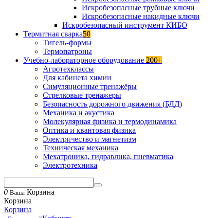
Искробезопасные трубные ключи
Искробезопасные накидные ключи
Искробезопасный инструмент КИБО
Термитная сварка
50
Тигель-формы
Термопатроны
Учебно-лабораторное оборудование
200+
Агротехклассы
Для кабинета химии
Симуляционные тренажёры
Стрелковые тренажеры
Безопасность дорожного движения (БДД)
Механика и акустика
Молекулярная физика и термодинамика
Оптика и квантовая физика
Электричество и магнетизм
Техническая механика
Мехатроника, гидравлика, пневматика
Электротехника
0
Корзина
Ваша
Корзина
Корзина