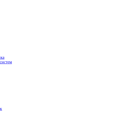
ика
систем
ок