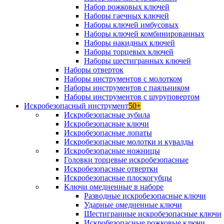
Набор рожковых ключей
Наборы гаечных ключей
Наборы ключей имбусовых
Наборы ключей комбинированных
Наборы накидных ключей
Наборы торцевых ключей
Наборы шестигранных ключей
Наборы отверток
Наборы инструментов с молотком
Наборы инструментов с паяльником
Наборы инструментов с шуруповертом
Искробезопасный инструмент
50+
Искробезопасные зубила
Искробезопасные ключи
Искробезопасные лопаты
Искробезопасные молотки и кувалды
Искробезопасные ножницы
Головки торцевые искробезопасные
Искробезопасные отвертки
Искробезопасные плоскогубцы
Ключи омедненные в наборе
Разводные искробезопасные ключи
Ударные омедненные ключи
Шестигранные искробезопасные ключи
Искробезопасные рожковые ключи