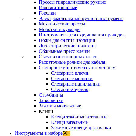
Прессы гидравлические ручные
Головки торцевые
Горелки
Электромонтажный ручной инструмент
Механические прессы
Молотки и кувалды
Инструменты для скручивания проводов
Ножи для снятия изоляции
Диэлектрические ножницы
Обжимные пресс-клещи
Съемники стопорных колец
Раскаточные ролики для кабеля
Слесарные инструменты по металлу
Слесарные ключи
Слесарные молотки
Слесарные напильники
Слесарное зубило
Струбцины
Запальники
Зажимы монтажные
Клещи
Клещи токоизмерительные
Клещи вязальные
Зажимные клещи для сварки
Инструменты в наборе
50+