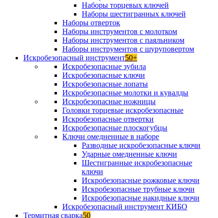
Наборы торцевых ключей
Наборы шестигранных ключей
Наборы отверток
Наборы инструментов с молотком
Наборы инструментов с паяльником
Наборы инструментов с шуруповертом
Искробезопасный инструмент
50+
Искробезопасные зубила
Искробезопасные ключи
Искробезопасные лопаты
Искробезопасные молотки и кувалды
Искробезопасные ножницы
Головки торцевые искробезопасные
Искробезопасные отвертки
Искробезопасные плоскогубцы
Ключи омедненные в наборе
Разводные искробезопасные ключи
Ударные омедненные ключи
Шестигранные искробезопасные
ключи
Искробезопасные рожковые ключи
Искробезопасные трубные ключи
Искробезопасные накидные ключи
Искробезопасный инструмент КИБО
Термитная сварка
50