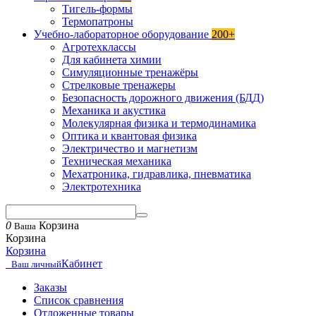
Тигель-формы
Термопатроны
Учебно-лабораторное оборудование
200+
Агротехклассы
Для кабинета химии
Симуляционные тренажёры
Стрелковые тренажеры
Безопасность дорожного движения (БДД)
Механика и акустика
Молекулярная физика и термодинамика
Оптика и квантовая физика
Электричество и магнетизм
Техническая механика
Мехатроника, гидравлика, пневматика
Электротехника
0
Корзина
Ваша
Корзина
Корзина
Кабинет
Ваш личный
Заказы
Список сравнения
Отложенные товары