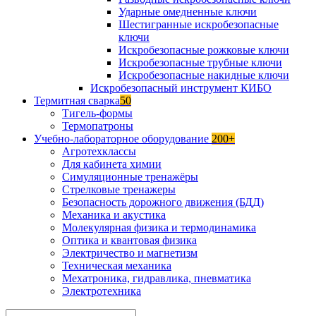
Ударные омедненные ключи
Шестигранные искробезопасные
ключи
Искробезопасные рожковые ключи
Искробезопасные трубные ключи
Искробезопасные накидные ключи
Искробезопасный инструмент КИБО
Термитная сварка
50
Тигель-формы
Термопатроны
Учебно-лабораторное оборудование
200+
Агротехклассы
Для кабинета химии
Симуляционные тренажёры
Стрелковые тренажеры
Безопасность дорожного движения (БДД)
Механика и акустика
Молекулярная физика и термодинамика
Оптика и квантовая физика
Электричество и магнетизм
Техническая механика
Мехатроника, гидравлика, пневматика
Электротехника