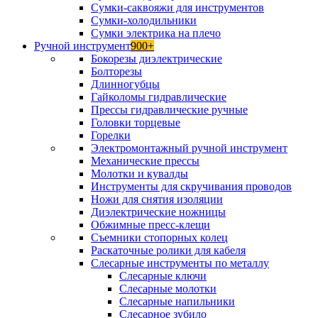
Сумки-саквояжи для инструментов
Сумки-холодильники
Сумки электрика на плечо
Ручной инструмент
900+
Бокорезы диэлектрические
Болторезы
Длинногубцы
Гайколомы гидравлические
Прессы гидравлические ручные
Головки торцевые
Горелки
Электромонтажный ручной инструмент
Механические прессы
Молотки и кувалды
Инструменты для скручивания проводов
Ножи для снятия изоляции
Диэлектрические ножницы
Обжимные пресс-клещи
Съемники стопорных колец
Раскаточные ролики для кабеля
Слесарные инструменты по металлу
Слесарные ключи
Слесарные молотки
Слесарные напильники
Слесарное зубило