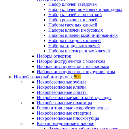
Набор ключей звездочек
Набор ключей рожковых и накидных
Набор ключей с трещоткой
Набор рожковых ключей
Наборы гаечных ключей
Наборы ключей имбусовых
Наборы ключей комбинированных
Наборы накидных ключей
Наборы торцевых ключей
Наборы шестигранных ключей
Наборы отверток
Наборы инструментов с молотком
Наборы инструментов с паяльником
Наборы инструментов с шуруповертом
Искробезопасный инструмент
50+
Искробезопасные зубила
Искробезопасные ключи
Искробезопасные лопаты
Искробезопасные молотки и кувалды
Искробезопасные ножницы
Головки торцевые искробезопасные
Искробезопасные отвертки
Искробезопасные плоскогубцы
Ключи омедненные в наборе
Разводные искробезопасные ключи