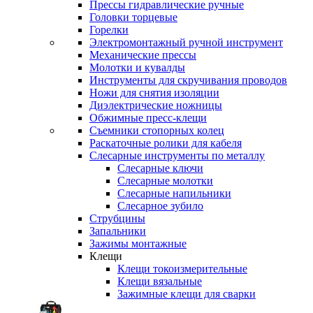
Прессы гидравлические ручные
Головки торцевые
Горелки
Электромонтажный ручной инструмент
Механические прессы
Молотки и кувалды
Инструменты для скручивания проводов
Ножи для снятия изоляции
Диэлектрические ножницы
Обжимные пресс-клещи
Съемники стопорных колец
Раскаточные ролики для кабеля
Слесарные инструменты по металлу
Слесарные ключи
Слесарные молотки
Слесарные напильники
Слесарное зубило
Струбцины
Запальники
Зажимы монтажные
Клещи
Клещи токоизмерительные
Клещи вязальные
Зажимные клещи для сварки