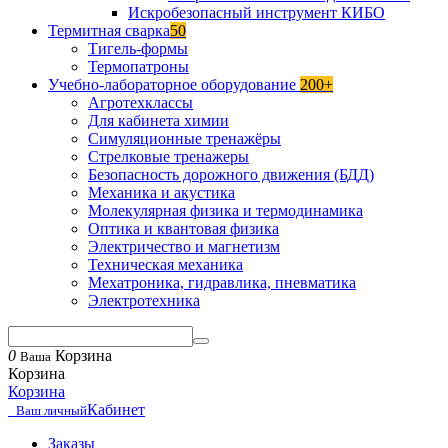
Искробезопасный инструмент КИБО
Термитная сварка
50
Тигель-формы
Термопатроны
Учебно-лабораторное оборудование
200+
Агротехклассы
Для кабинета химии
Симуляционные тренажёры
Стрелковые тренажеры
Безопасность дорожного движения (БДД)
Механика и акустика
Молекулярная физика и термодинамика
Оптика и квантовая физика
Электричество и магнетизм
Техническая механика
Мехатроника, гидравлика, пневматика
Электротехника
0
Корзина
Ваша
Корзина
Корзина
Кабинет
Ваш личный
Заказы