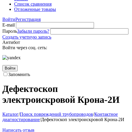
Список сравнения
Отложенные товары
Войти
Регистрация
E-mail
Пароль
Забыли пароль?
Создать учетную запись
Антибот
Войти через соц. сеть:
Войти
Запомнить
Дефектоскоп
электроискровой Крона-2И
Каталог
/
Поиск повреждений трубопроводов
/
Контактное
диагностирование
/
Дефектоскоп электроискровой Крона-2И
Написать отзыв