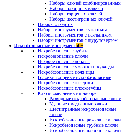
Наборы ключей комбинированных
Наборы накидных ключей
Наборы торцевых ключей
Наборы шестигранных ключей
Наборы отверток
Наборы инструментов с молотком
Наборы инструментов с паяльником
Наборы инструментов с шуруповертом
Искробезопасный инструмент
50+
Искробезопасные зубила
Искробезопасные ключи
Искробезопасные лопаты
Искробезопасные молотки и кувалды
Искробезопасные ножницы
Головки торцевые искробезопасные
Искробезопасные отвертки
Искробезопасные плоскогубцы
Ключи омедненные в наборе
Разводные искробезопасные ключи
Ударные омедненные ключи
Шестигранные искробезопасные
ключи
Искробезопасные рожковые ключи
Искробезопасные трубные ключи
Искробезопасные накидные ключи