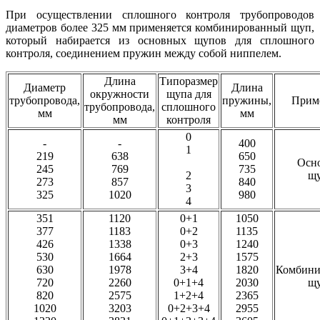
При осуществлении сплошного контроля трубопроводов
диаметров более 325 мм применяется комбинированный щуп,
который набирается из основных щупов для сплошного
контроля, соединением пружин между собой ниппелем.
Длина
Типоразмер
Диаметр
Длина
окружности
щупа для
трубопровода,
пружины,
Прим
трубопровода,
сплошного
мм
мм
мм
контроля
0
-
-
400
1
219
638
650
Осн
245
769
735
2
щ
273
857
840
3
325
1020
980
4
351
1120
0+1
1050
377
1183
0+2
1135
426
1338
0+3
1240
530
1664
2+3
1575
630
1978
3+4
1820
Комбини
720
2260
0+1+4
2030
щ
820
2575
1+2+4
2365
1020
3203
0+2+3+4
2955