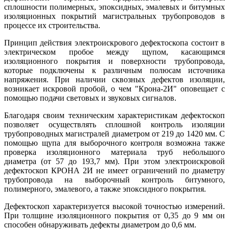
сплошности полимерных, эпоксидных, эмалевых и битумных
изоляционных покрытий магистральных трубопроводов в
процессе их строительства.
Принцип действия электроискрового дефектоскопа состоит в
электрическом пробое между щупом, касающимся
изоляционного покрытия и поверхности трубопровода,
которые подключены к различным полюсам источника
напряжения. При наличии сквозных дефектов изоляции,
возникает искровой пробой, о чем "Крона-2И" оповещает с
помощью подачи световых и звуковых сигналов.
Благодаря своим техническим характеристикам дефектоскоп
позволяет осуществлять сплошной контроль изоляции
трубопроводных магистралей диаметром от 219 до 1420 мм. С
помощью щупа для выборочного контроля возможна также
проверка изоляционного материала труб небольшого
диаметра (от 57 до 193,7 мм). При этом электроискровой
дефектоскоп КРОНА 2И не имеет ограничений по диаметру
трубопровода на выборочный контроль битумного,
полимерного, эмалевого, а также эпоксидного покрытия.
Дефектоскоп характеризуется высокой точностью измерений.
При толщине изоляционного покрытия от 0,35 до 9 мм он
способен обнаруживать дефекты диаметром до 0,6 мм.