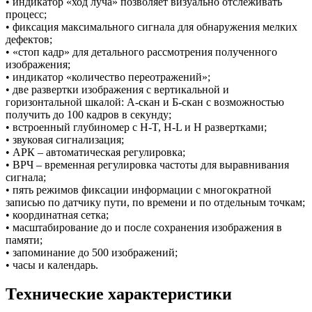
• индикатор «ход луча» позволяет визуально отслеживать
процесс;
• фиксация максимального сигнала для обнаружения мелких
дефектов;
• «стоп кадр» для детального рассмотрения полученного
изображения;
• индикатор «количество переотражений»;
• две развертки изображения с вертикальной и
горизонтальной шкалой: А-скан и Б-скан с возможностью
получить до 100 кадров в секунду;
• встроенный глубиномер с H-T, H-L и H развертками;
• звуковая сигнализация;
• АРК – автоматическая регулировка;
• ВРЧ – временная регулировка частоты для выравнивания
сигнала;
• пять режимов фиксации информации с многократной
записью по датчику пути, по времени и по отдельным точкам;
• координатная сетка;
• масштабирование до и после сохранения изображения в
памяти;
• запоминание до 500 изображений;
• часы и календарь.
Технические характеристики