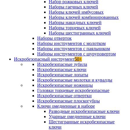
Набор рожковых ключей
Наборы гаечных ключей
Наборы ключей имбусовых
Наборы ключей комбинированных
Наборы накидных ключей
Наборы торцевых ключей
Наборы шестигранных ключей
Наборы отверток
Наборы инструментов с молотком
Наборы инструментов с паяльником
Наборы инструментов с шуруповертом
Искробезопасный инструмент
50+
Искробезопасные зубила
Искробезопасные ключи
Искробезопасные лопаты
Искробезопасные молотки и кувалды
Искробезопасные ножницы
Головки торцевые искробезопасные
Искробезопасные отвертки
Искробезопасные плоскогубцы
Ключи омедненные в наборе
Разводные искробезопасные ключи
Ударные омедненные ключи
Шестигранные искробезопасные
ключи