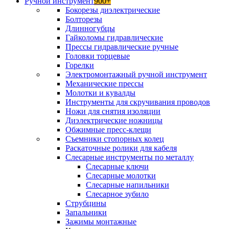
Ручной инструмент
900+
Бокорезы диэлектрические
Болторезы
Длинногубцы
Гайколомы гидравлические
Прессы гидравлические ручные
Головки торцевые
Горелки
Электромонтажный ручной инструмент
Механические прессы
Молотки и кувалды
Инструменты для скручивания проводов
Ножи для снятия изоляции
Диэлектрические ножницы
Обжимные пресс-клещи
Съемники стопорных колец
Раскаточные ролики для кабеля
Слесарные инструменты по металлу
Слесарные ключи
Слесарные молотки
Слесарные напильники
Слесарное зубило
Струбцины
Запальники
Зажимы монтажные