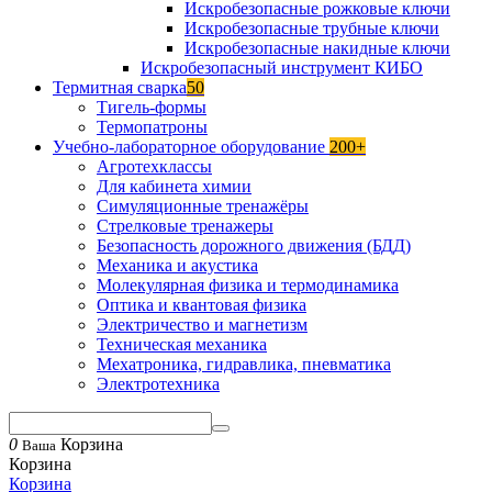
Искробезопасные рожковые ключи
Искробезопасные трубные ключи
Искробезопасные накидные ключи
Искробезопасный инструмент КИБО
Термитная сварка
50
Тигель-формы
Термопатроны
Учебно-лабораторное оборудование
200+
Агротехклассы
Для кабинета химии
Симуляционные тренажёры
Стрелковые тренажеры
Безопасность дорожного движения (БДД)
Механика и акустика
Молекулярная физика и термодинамика
Оптика и квантовая физика
Электричество и магнетизм
Техническая механика
Мехатроника, гидравлика, пневматика
Электротехника
0
Корзина
Ваша
Корзина
Корзина