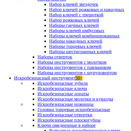
Набор ключей звездочек
Набор ключей рожковых и накидных
Набор ключей с трещоткой
Набор рожковых ключей
Наборы гаечных ключей
Наборы ключей имбусовых
Наборы ключей комбинированных
Наборы накидных ключей
Наборы торцевых ключей
Наборы шестигранных ключей
Наборы отверток
Наборы инструментов с молотком
Наборы инструментов с паяльником
Наборы инструментов с шуруповертом
Искробезопасный инструмент
50+
Искробезопасные зубила
Искробезопасные ключи
Искробезопасные лопаты
Искробезопасные молотки и кувалды
Искробезопасные ножницы
Головки торцевые искробезопасные
Искробезопасные отвертки
Искробезопасные плоскогубцы
Ключи омедненные в наборе
Разводные искробезопасные ключи