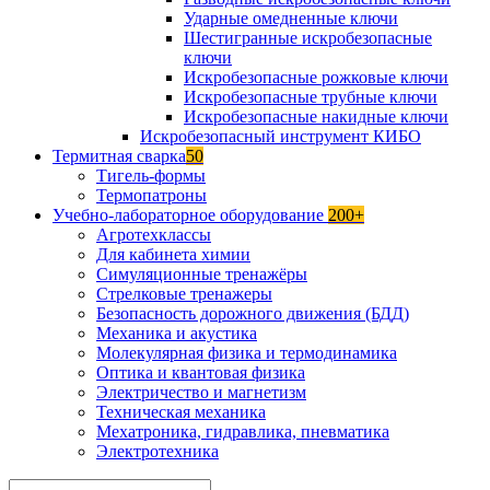
Ударные омедненные ключи
Шестигранные искробезопасные
ключи
Искробезопасные рожковые ключи
Искробезопасные трубные ключи
Искробезопасные накидные ключи
Искробезопасный инструмент КИБО
Термитная сварка
50
Тигель-формы
Термопатроны
Учебно-лабораторное оборудование
200+
Агротехклассы
Для кабинета химии
Симуляционные тренажёры
Стрелковые тренажеры
Безопасность дорожного движения (БДД)
Механика и акустика
Молекулярная физика и термодинамика
Оптика и квантовая физика
Электричество и магнетизм
Техническая механика
Мехатроника, гидравлика, пневматика
Электротехника