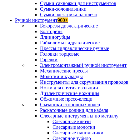
Сумки-саквояжи для инструментов
Сумки-холодильники
Сумки электрика на плечо
Ручной инструмент
900+
Бокорезы диэлектрические
Болторезы
Длинногубцы
Гайколомы гидравлические
Прессы гидравлические ручные
Головки торцевые
Горелки
Электромонтажный ручной инструмент
Механические прессы
Молотки и кувалды
Инструменты для скручивания проводов
Ножи для снятия изоляции
Диэлектрические ножницы
Обжимные пресс-клещи
Съемники стопорных колец
Раскаточные ролики для кабеля
Слесарные инструменты по металлу
Слесарные ключи
Слесарные молотки
Слесарные напильники
Слесарное зубило