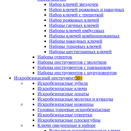
Набор ключей звездочек
Набор ключей рожковых и накидных
Набор ключей с трещоткой
Набор рожковых ключей
Наборы гаечных ключей
Наборы ключей имбусовых
Наборы ключей комбинированных
Наборы накидных ключей
Наборы торцевых ключей
Наборы шестигранных ключей
Наборы отверток
Наборы инструментов с молотком
Наборы инструментов с паяльником
Наборы инструментов с шуруповертом
Искробезопасный инструмент
50+
Искробезопасные зубила
Искробезопасные ключи
Искробезопасные лопаты
Искробезопасные молотки и кувалды
Искробезопасные ножницы
Головки торцевые искробезопасные
Искробезопасные отвертки
Искробезопасные плоскогубцы
Ключи омедненные в наборе
Разводные искробезопасные ключи