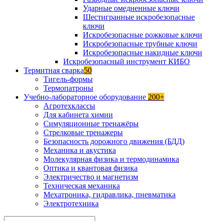
Ударные омедненные ключи
Шестигранные искробезопасные
ключи
Искробезопасные рожковые ключи
Искробезопасные трубные ключи
Искробезопасные накидные ключи
Искробезопасный инструмент КИБО
Термитная сварка
50
Тигель-формы
Термопатроны
Учебно-лабораторное оборудование
200+
Агротехклассы
Для кабинета химии
Симуляционные тренажёры
Стрелковые тренажеры
Безопасность дорожного движения (БДД)
Механика и акустика
Молекулярная физика и термодинамика
Оптика и квантовая физика
Электричество и магнетизм
Техническая механика
Мехатроника, гидравлика, пневматика
Электротехника