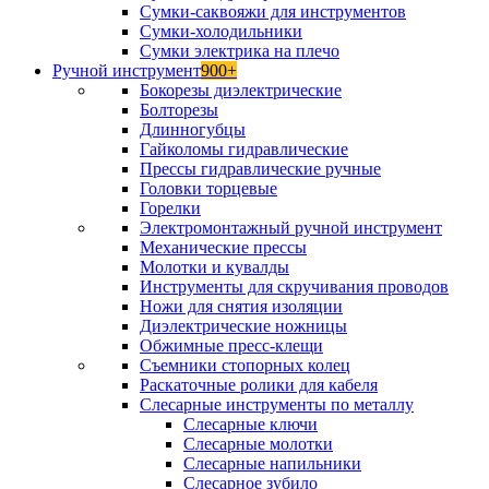
Сумки-саквояжи для инструментов
Сумки-холодильники
Сумки электрика на плечо
Ручной инструмент
900+
Бокорезы диэлектрические
Болторезы
Длинногубцы
Гайколомы гидравлические
Прессы гидравлические ручные
Головки торцевые
Горелки
Электромонтажный ручной инструмент
Механические прессы
Молотки и кувалды
Инструменты для скручивания проводов
Ножи для снятия изоляции
Диэлектрические ножницы
Обжимные пресс-клещи
Съемники стопорных колец
Раскаточные ролики для кабеля
Слесарные инструменты по металлу
Слесарные ключи
Слесарные молотки
Слесарные напильники
Слесарное зубило