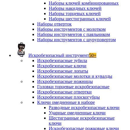
Наборы ключей комбинированных
Наборы накидных ключей
Наборы торцевых ключей
Наборы шестигранных ключей
Наборы отверток
Наборы инструментов с молотком
Наборы инструментов с паяльником
Наборы инструментов с шуруповертом
Искробезопасный инструмент
50+
Искробезопасные зубила
Искробезопасные ключи
Искробезопасные лопаты
Искробезопасные молотки и кувалды
Искробезопасные ножницы
Головки торцевые искробезопасные
Искробезопасные отвертки
Искробезопасные плоскогубцы
Ключи омедненные в наборе
Разводные искробезопасные ключи
Ударные омедненные ключи
Шестигранные искробезопасные
ключи
Искробезопасные рожковые ключи