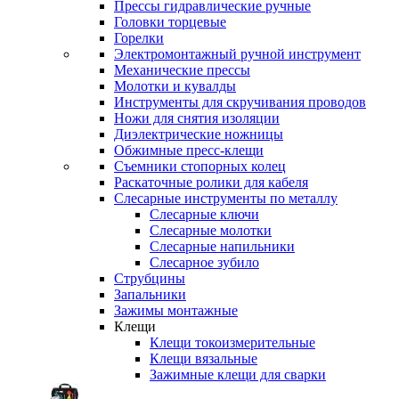
Прессы гидравлические ручные
Головки торцевые
Горелки
Электромонтажный ручной инструмент
Механические прессы
Молотки и кувалды
Инструменты для скручивания проводов
Ножи для снятия изоляции
Диэлектрические ножницы
Обжимные пресс-клещи
Съемники стопорных колец
Раскаточные ролики для кабеля
Слесарные инструменты по металлу
Слесарные ключи
Слесарные молотки
Слесарные напильники
Слесарное зубило
Струбцины
Запальники
Зажимы монтажные
Клещи
Клещи токоизмерительные
Клещи вязальные
Зажимные клещи для сварки