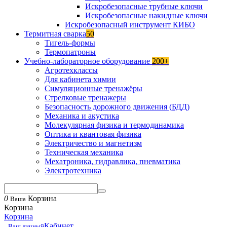
Искробезопасные трубные ключи
Искробезопасные накидные ключи
Искробезопасный инструмент КИБО
Термитная сварка
50
Тигель-формы
Термопатроны
Учебно-лабораторное оборудование
200+
Агротехклассы
Для кабинета химии
Симуляционные тренажёры
Стрелковые тренажеры
Безопасность дорожного движения (БДД)
Механика и акустика
Молекулярная физика и термодинамика
Оптика и квантовая физика
Электричество и магнетизм
Техническая механика
Мехатроника, гидравлика, пневматика
Электротехника
0
Корзина
Ваша
Корзина
Корзина
Кабинет
Ваш личный