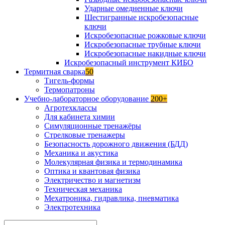
Ударные омедненные ключи
Шестигранные искробезопасные
ключи
Искробезопасные рожковые ключи
Искробезопасные трубные ключи
Искробезопасные накидные ключи
Искробезопасный инструмент КИБО
Термитная сварка
50
Тигель-формы
Термопатроны
Учебно-лабораторное оборудование
200+
Агротехклассы
Для кабинета химии
Симуляционные тренажёры
Стрелковые тренажеры
Безопасность дорожного движения (БДД)
Механика и акустика
Молекулярная физика и термодинамика
Оптика и квантовая физика
Электричество и магнетизм
Техническая механика
Мехатроника, гидравлика, пневматика
Электротехника