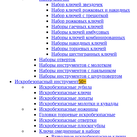
Набор ключей звездочек
Набор ключей рожковых и накидных
Набор ключей с трещоткой
Набор рожковых ключей
Наборы гаечных ключей
Наборы ключей имбусовых
Наборы ключей комбинированных
Наборы накидных ключей
Наборы торцевых ключей
Наборы шестигранных ключей
Наборы отверток
Наборы инструментов с молотком
Наборы инструментов с паяльником
Наборы инструментов с шуруповертом
Искробезопасный инструмент
50+
Искробезопасные зубила
Искробезопасные ключи
Искробезопасные лопаты
Искробезопасные молотки и кувалды
Искробезопасные ножницы
Головки торцевые искробезопасные
Искробезопасные отвертки
Искробезопасные плоскогубцы
Ключи омедненные в наборе
Разводные искробезопасные ключи