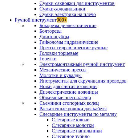
Сумки-саквояжи для инструментов
Сумки-холодильники
Сумки электрика на плечо
Ручной инструмент
900+
Бокорезы диэлектрические
Болторезы
Длинногубцы
Гайколомы гидравлические
Прессы гидравлические ручные
Головки торцевые
Горелки
Электромонтажный ручной инструмент
Механические прессы
Молотки и кувалды
Инструменты для скручивания проводов
Ножи для снятия изоляции
Диэлектрические ножницы
Обжимные пресс-клещи
Съемники стопорных колец
Раскаточные ролики для кабеля
Слесарные инструменты по металлу
Слесарные ключи
Слесарные молотки
Слесарные напильники
Слесарное зубило