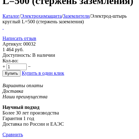
L=500 (стержень заземления)
Каталог
/
Электрохимзащита
/
Заземлители
/
Электрод-штырь
круглый L=500 (стержень заземления)
Написать отзыв
Артикул:
00032
1 464
руб.
Доступность:
В наличии
Кол-во:
+
−
Купить в один клик
Купить
Варианты оплаты
Доставка
Наши преимущества
Научный подход
Более 30 лет производства
Гарантия 1 год
Доставка по России и ЕАЭС
Сравнить