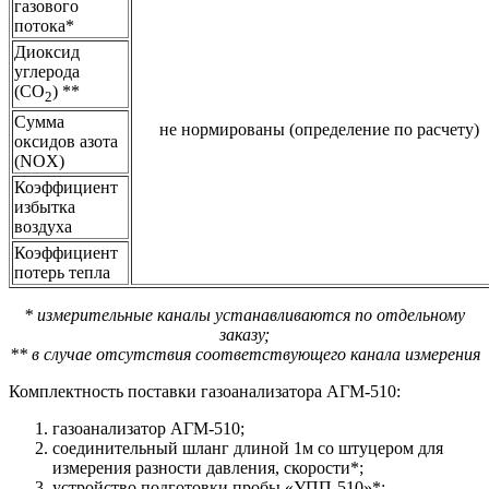
газового
потока*
Диоксид
углерода
(CO
) **
2
Сумма
не нормированы (определение по расчету)
оксидов азота
(NOX)
Коэффициент
избытка
воздуха
Коэффициент
потерь тепла
* измерительные каналы устанавливаются по отдельному
заказу;
** в случае отсутствия соответствующего канала измерения
Комплектность поставки газоанализатора АГМ-510:
газоанализатор АГМ-510;
соединительный шланг длиной 1м со штуцером для
измерения разности давления, скорости*;
устройство подготовки пробы «УПП-510»*;