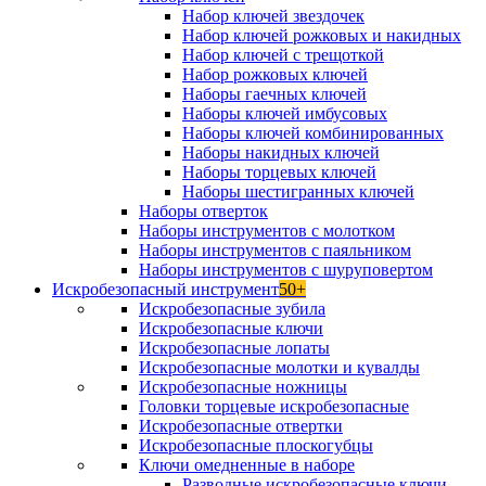
Набор ключей звездочек
Набор ключей рожковых и накидных
Набор ключей с трещоткой
Набор рожковых ключей
Наборы гаечных ключей
Наборы ключей имбусовых
Наборы ключей комбинированных
Наборы накидных ключей
Наборы торцевых ключей
Наборы шестигранных ключей
Наборы отверток
Наборы инструментов с молотком
Наборы инструментов с паяльником
Наборы инструментов с шуруповертом
Искробезопасный инструмент
50+
Искробезопасные зубила
Искробезопасные ключи
Искробезопасные лопаты
Искробезопасные молотки и кувалды
Искробезопасные ножницы
Головки торцевые искробезопасные
Искробезопасные отвертки
Искробезопасные плоскогубцы
Ключи омедненные в наборе
Разводные искробезопасные ключи