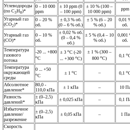
Углеводороды
0 – 10 000
± 10 ppm (0
± 10 % (100 –
ppm
(по С
Н
)*
ppm
– 100 ppm)
10 000 ppm)
3
8
Угарный газ
0 – 20 %
± 0,3 % об.
± 5 % (6 – 20
0,01 
(СO
)*
об.
(0 – 6 % об.)
% об.)
об.
2
± 0,02 % об.
Угарный газ
0 – 10 %
± 5 % (0,4 – 10
0,001
(0 – 0,4 %
(СO)*
об.
% об.)
об.
об.)
Температура
о
-20 ... +800
± 1 % (300 –
± 3
С (-20
о
газового
0,1
о
о
о
С
800
С)
... +300
С)
потока
Температура
0 ... +50
о
о
окружающей
–
± 1
С
0,1
о
С
среды
Абсолютное
80,0 -
± 1 кПа
–
10 П
давление*
110,0 кПа
Разность
± (0–2,5)
± 0,025 кПа
–
0,1 П
давлений*
кПа
Избыточное
± (0–2,5)
давление/
± 0,05 кПа
–
1 Па
кПа
разрежение
Скорость