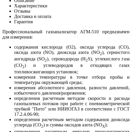
Описание
Характеристики
Отзывы
Доставка и оплата
Гарантия
Профессиональный газоанализатор АГМ-510 предназначен
для измерения:
содержания кислорода (О2), оксида углерода (СО),
оксида азота (NO), диоксида азота (NO
), сернистого
2
ангидрида (SO
), сероводорода (Н
S), углекислого газа
2
2
(CO
) и углеводородов в отходящих газах
2
топливосжигающих установок;
измерения температуры в точке отбора пробы и
температуры окружающей среды;
измерения абсолютного давления, разности давлений,
избыточного давления/разрежения;
определения расчетным методом скорости и расхода
газопылевых потоков при работе с пневмометрической
трубкой "Пито" или НИИОГАЗ в соответствии с ГОСТ
17.2.4.06-90;
определения расчетным методом содержания диоксида
углерода (СО
) и суммы оксидов азота (NO
);
2
X
определения расчетным методом технологических