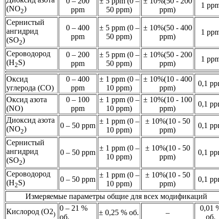
0 – 200
± 5 ppm (0 –
± 10%(50 - 200
1 pp
(NO
)
ppm
50 ppm)
ppm)
2
Сернистый
0 – 400
± 5 ppm (0 –
± 10%(50 - 400
ангидрид
1 pp
ppm
50 ppm)
ppm)
(SO
)
2
Сероводород
0 – 200
± 5 ppm (0 –
± 10%(50 - 200
1 pp
(H
S)
ppm
50 ppm)
ppm)
2
Оксид
0 – 400
± 1 ppm (0 –
± 10%(10 - 400
0,1 p
углерода (CO)
ppm
10 ppm)
ppm)
Оксид азота
0 – 100
± 1 ppm (0 –
± 10%(10 - 100
0,1 p
(NO)
ppm
10 ppm)
ppm)
Диоксид азота
± 1 ppm (0 –
± 10%(10 - 50
0 – 50 ppm
0,1 p
(NO
)
10 ppm)
ppm)
2
Сернистый
± 1 ppm (0 –
± 10%(10 - 50
ангидрид
0 – 50 ppm
0,1 p
10 ppm)
ppm)
(SO
)
2
Сероводород
± 1 ppm (0 –
± 10%(10 - 50
0 – 50 ppm
0,1 p
(H
S)
10 ppm)
ppm)
2
Измеряемые параметры общие для всех модификаций
0 – 21 %
0,01 
Кислород (O2
± 0,25 % об.
–
)
об.
об.