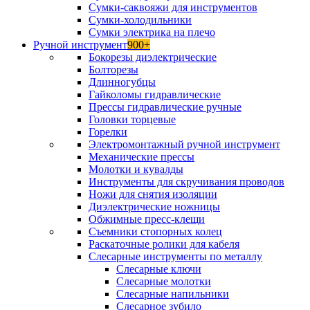
Сумки-саквояжи для инструментов
Сумки-холодильники
Сумки электрика на плечо
Ручной инструмент
900+
Бокорезы диэлектрические
Болторезы
Длинногубцы
Гайколомы гидравлические
Прессы гидравлические ручные
Головки торцевые
Горелки
Электромонтажный ручной инструмент
Механические прессы
Молотки и кувалды
Инструменты для скручивания проводов
Ножи для снятия изоляции
Диэлектрические ножницы
Обжимные пресс-клещи
Съемники стопорных колец
Раскаточные ролики для кабеля
Слесарные инструменты по металлу
Слесарные ключи
Слесарные молотки
Слесарные напильники
Слесарное зубило