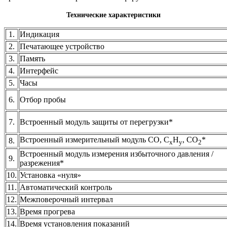
Технические характеристики
1.
Индикация
2.
Печатающее устройство
3.
Память
4.
Интерфейс
5.
Часы
6.
Отбор пробы
7.
Встроенный модуль защиты от перегрузки*
Встроенный измерительный модуль CO, C
H
, CO
*
8.
x
y
2
Встроенный модуль измерения избыточного давления /
9.
разрежения*
10.
Установка «нуля»
11.
Автоматический контроль
12.
Межповерочный интервал
13.
Время прогрева
14.
Время установления показаний