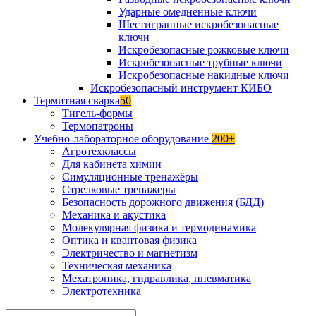
Ударные омедненные ключи
Шестигранные искробезопасные
ключи
Искробезопасные рожковые ключи
Искробезопасные трубные ключи
Искробезопасные накидные ключи
Искробезопасный инструмент КИБО
Термитная сварка
50
Тигель-формы
Термопатроны
Учебно-лабораторное оборудование
200+
Агротехклассы
Для кабинета химии
Симуляционные тренажёры
Стрелковые тренажеры
Безопасность дорожного движения (БДД)
Механика и акустика
Молекулярная физика и термодинамика
Оптика и квантовая физика
Электричество и магнетизм
Техническая механика
Мехатроника, гидравлика, пневматика
Электротехника