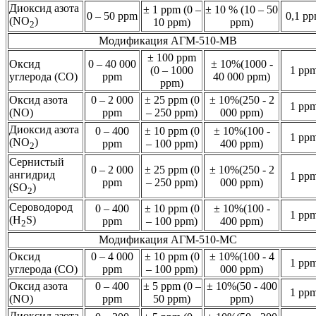
Диоксид азота
± 1 ppm (0 –
± 10 % (10 – 50
0 – 50 ppm
0,1 p
(NO
)
10 ppm)
ppm)
2
Модификация АГМ-510-МВ
± 100 ppm
Оксид
0 – 40 000
± 10%(1000 -
(0 – 1000
1 pp
углерода (CO)
ppm
40 000 ppm)
ppm)
Оксид азота
0 – 2 000
± 25 ppm (0
± 10%(250 - 2
1 pp
(NO)
ppm
– 250 ppm)
000 ppm)
Диоксид азота
0 – 400
± 10 ppm (0
± 10%(100 -
1 pp
(NO
)
ppm
– 100 ppm)
400 ppm)
2
Сернистый
0 – 2 000
± 25 ppm (0
± 10%(250 - 2
ангидрид
1 pp
ppm
– 250 ppm)
000 ppm)
(SO
)
2
Сероводород
0 – 400
± 10 ppm (0
± 10%(100 -
1 pp
(H
S)
ppm
– 100 ppm)
400 ppm)
2
Модификация АГМ-510-МС
Оксид
0 – 4 000
± 10 ppm (0
± 10%(100 - 4
1 pp
углерода (CO)
ppm
– 100 ppm)
000 ppm)
Оксид азота
0 – 400
± 5 ppm (0 –
± 10%(50 - 400
1 pp
(NO)
ppm
50 ppm)
ppm)
Диоксид азота