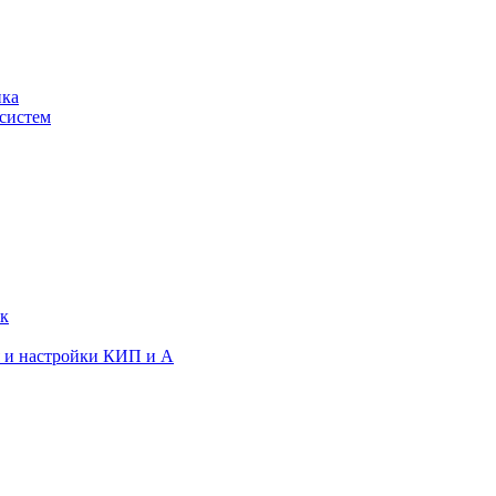
ика
систем
ок
я и настройки КИП и А