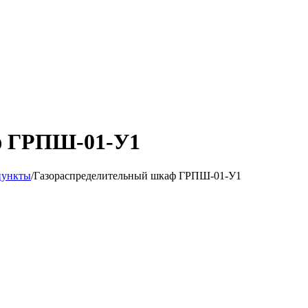
ф ГРПШ-01-У1
пункты
/
Газораспределительный шкаф ГРПШ-01-У1