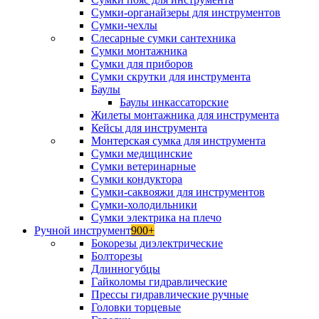
Сумки-органайзеры для инструментов
Сумки-чехлы
Слесарные сумки сантехника
Сумки монтажника
Сумки для приборов
Сумки скрутки для инструмента
Баулы
Баулы инкассаторские
Жилеты монтажника для инструмента
Кейсы для инструмента
Монтерская сумка для инструмента
Сумки медицинские
Сумки ветеринарные
Сумки кондуктора
Сумки-саквояжи для инструментов
Сумки-холодильники
Сумки электрика на плечо
Ручной инструмент
900+
Бокорезы диэлектрические
Болторезы
Длинногубцы
Гайколомы гидравлические
Прессы гидравлические ручные
Головки торцевые