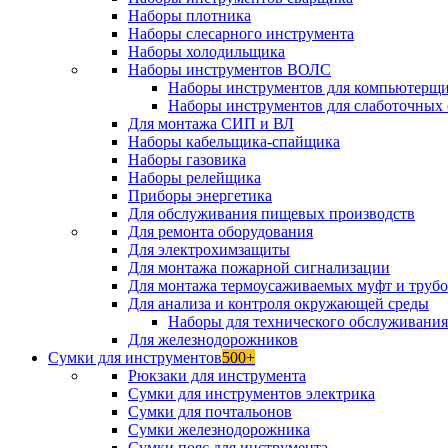
Наборы плотника
Наборы слесарного инструмента
Наборы холодильщика
Наборы инструментов ВОЛС
Наборы инструментов для компьютерщ
Наборы инструментов для слаботочных 
Для монтажа СИП и ВЛ
Наборы кабельщика-спайщика
Наборы газовика
Наборы релейщика
Приборы энергетика
Для обслуживания пищевых производств
Для ремонта оборудования
Для электрохимзащиты
Для монтажа пожарной сигнализации
Для монтажа термоусаживаемых муфт и труб
Для анализа и контроля окружающей среды
Наборы для технического обслуживани
Для железнодорожников
Сумки для инструментов
500+
Рюкзаки для инструмента
Сумки для инструментов электрика
Сумки для почтальонов
Сумки железнодорожника
Сумки пояс для инструмента