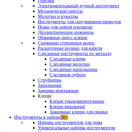
Горелки
Электромонтажный ручной инструмент
Механические прессы
Молотки и кувалды
Инструменты для скручивания проводов
Ножи для снятия изоляции
Диэлектрические ножницы
Обжимные пресс-клещи
Съемники стопорных колец
Раскаточные ролики для кабеля
Слесарные инструменты по металлу
Слесарные ключи
Слесарные молотки
Слесарные напильники
Слесарное зубило
Струбцины
Запальники
Зажимы монтажные
Клещи
Клещи токоизмерительные
Клещи вязальные
Зажимные клещи для сварки
Инструменты в наборе
50+
Наборы инструментов для дома
Универсальные наборы инструментов