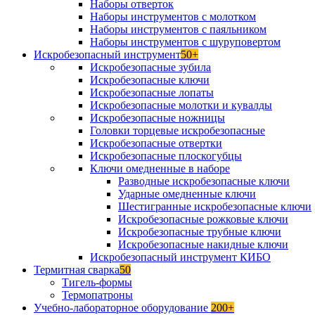
Наборы отверток
Наборы инструментов с молотком
Наборы инструментов с паяльником
Наборы инструментов с шуруповертом
Искробезопасный инструмент
50+
Искробезопасные зубила
Искробезопасные ключи
Искробезопасные лопаты
Искробезопасные молотки и кувалды
Искробезопасные ножницы
Головки торцевые искробезопасные
Искробезопасные отвертки
Искробезопасные плоскогубцы
Ключи омедненные в наборе
Разводные искробезопасные ключи
Ударные омедненные ключи
Шестигранные искробезопасные ключи
Искробезопасные рожковые ключи
Искробезопасные трубные ключи
Искробезопасные накидные ключи
Искробезопасный инструмент КИБО
Термитная сварка
50
Тигель-формы
Термопатроны
Учебно-лабораторное оборудование
200+