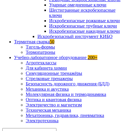
Ударные омедненные ключи
Шестигранные искробезопасные
ключи
Искробезопасные рожковые ключи
Искробезопасные трубные ключи
Искробезопасные накидные ключи
Искробезопасный инструмент КИБО
Термитная сварка
50
Тигель-формы
Термопатроны
Учебно-лабораторное оборудование
200+
Агротехклассы
Для кабинета химии
Симуляционные тренажёры
Стрелковые тренажеры
Безопасность дорожного движения (БДД)
Механика и акустика
Молекулярная физика и термодинамика
Оптика и квантовая физика
Электричество и магнетизм
Техническая механика
Мехатроника, гидравлика, пневматика
Электротехника