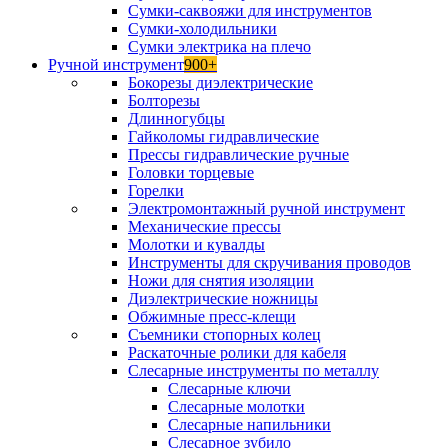
Сумки-саквояжи для инструментов
Сумки-холодильники
Сумки электрика на плечо
Ручной инструмент
900+
Бокорезы диэлектрические
Болторезы
Длинногубцы
Гайколомы гидравлические
Прессы гидравлические ручные
Головки торцевые
Горелки
Электромонтажный ручной инструмент
Механические прессы
Молотки и кувалды
Инструменты для скручивания проводов
Ножи для снятия изоляции
Диэлектрические ножницы
Обжимные пресс-клещи
Съемники стопорных колец
Раскаточные ролики для кабеля
Слесарные инструменты по металлу
Слесарные ключи
Слесарные молотки
Слесарные напильники
Слесарное зубило