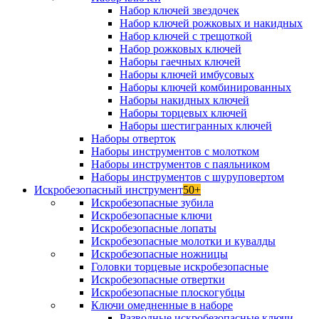
Набор ключей звездочек
Набор ключей рожковых и накидных
Набор ключей с трещоткой
Набор рожковых ключей
Наборы гаечных ключей
Наборы ключей имбусовых
Наборы ключей комбинированных
Наборы накидных ключей
Наборы торцевых ключей
Наборы шестигранных ключей
Наборы отверток
Наборы инструментов с молотком
Наборы инструментов с паяльником
Наборы инструментов с шуруповертом
Искробезопасный инструмент
50+
Искробезопасные зубила
Искробезопасные ключи
Искробезопасные лопаты
Искробезопасные молотки и кувалды
Искробезопасные ножницы
Головки торцевые искробезопасные
Искробезопасные отвертки
Искробезопасные плоскогубцы
Ключи омедненные в наборе
Разводные искробезопасные ключи