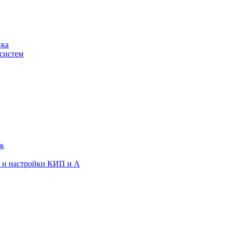
ика
систем
ок
я и настройки КИП и А