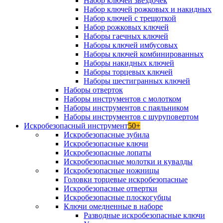
Набор ключей звездочек
Набор ключей рожковых и накидных
Набор ключей с трещоткой
Набор рожковых ключей
Наборы гаечных ключей
Наборы ключей имбусовых
Наборы ключей комбинированных
Наборы накидных ключей
Наборы торцевых ключей
Наборы шестигранных ключей
Наборы отверток
Наборы инструментов с молотком
Наборы инструментов с паяльником
Наборы инструментов с шуруповертом
Искробезопасный инструмент
50+
Искробезопасные зубила
Искробезопасные ключи
Искробезопасные лопаты
Искробезопасные молотки и кувалды
Искробезопасные ножницы
Головки торцевые искробезопасные
Искробезопасные отвертки
Искробезопасные плоскогубцы
Ключи омедненные в наборе
Разводные искробезопасные ключи