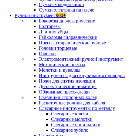
Сумки-холодильники
Сумки электрика на плечо
Ручной инструмент
900+
Бокорезы диэлектрические
Болторезы
Длинногубцы
Гайколомы гидравлические
Прессы гидравлические ручные
Головки торцевые
Горелки
Электромонтажный ручной инструмент
Механические прессы
Молотки и кувалды
Инструменты для скручивания проводов
Ножи для снятия изоляции
Диэлектрические ножницы
Обжимные пресс-клещи
Съемники стопорных колец
Раскаточные ролики для кабеля
Слесарные инструменты по металлу
Слесарные ключи
Слесарные молотки
Слесарные напильники
Слесарное зубило
Струбцины