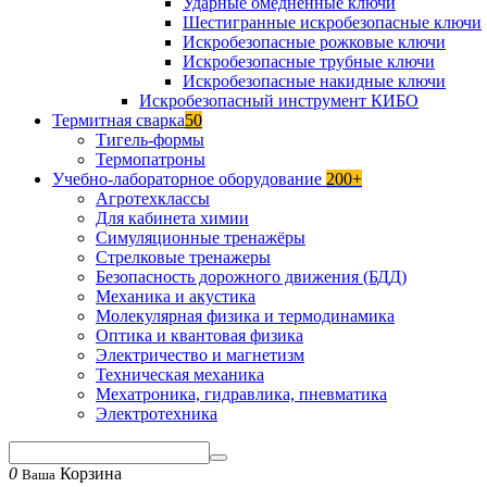
Ударные омедненные ключи
Шестигранные искробезопасные ключи
Искробезопасные рожковые ключи
Искробезопасные трубные ключи
Искробезопасные накидные ключи
Искробезопасный инструмент КИБО
Термитная сварка
50
Тигель-формы
Термопатроны
Учебно-лабораторное оборудование
200+
Агротехклассы
Для кабинета химии
Симуляционные тренажёры
Стрелковые тренажеры
Безопасность дорожного движения (БДД)
Механика и акустика
Молекулярная физика и термодинамика
Оптика и квантовая физика
Электричество и магнетизм
Техническая механика
Мехатроника, гидравлика, пневматика
Электротехника
0
Корзина
Ваша