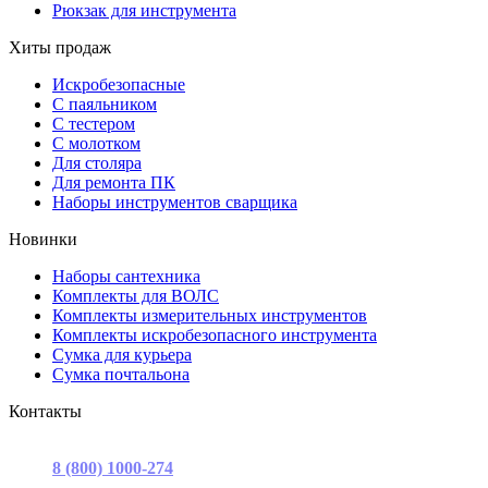
Рюкзак для инструмента
Хиты продаж
Искробезопасные
С паяльником
С тестером
С молотком
Для столяра
Для ремонта ПК
Наборы инструментов сварщика
Новинки
Наборы сантехника
Комплекты для ВОЛС
Комплекты измерительных инструментов
Комплекты искробезопасного инструмента
Сумка для курьера
Сумка почтальона
Контакты
г. Москва, ул. Садовая-Триумфальная, д.16, стр. 3, офис 2
8 (800) 1000-274
(звонок бесплатный)
Пн-Пт 9.00 - 17.00