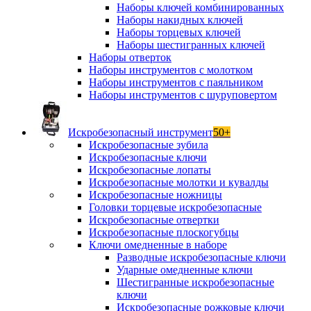
Наборы ключей комбинированных
Наборы накидных ключей
Наборы торцевых ключей
Наборы шестигранных ключей
Наборы отверток
Наборы инструментов с молотком
Наборы инструментов с паяльником
Наборы инструментов с шуруповертом
Искробезопасный инструмент
50+
Искробезопасные зубила
Искробезопасные ключи
Искробезопасные лопаты
Искробезопасные молотки и кувалды
Искробезопасные ножницы
Головки торцевые искробезопасные
Искробезопасные отвертки
Искробезопасные плоскогубцы
Ключи омедненные в наборе
Разводные искробезопасные ключи
Ударные омедненные ключи
Шестигранные искробезопасные
ключи
Искробезопасные рожковые ключи