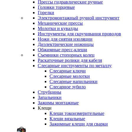
Прессы гидравлические ручные
Головки торцевые
Горелки
Электромонтажный ручной инструмент
Механические прессы
Молотки и кувалды
Инструменты для скручивания проводов
Ножи для снятия изоляции
Диэлектрические ножницы
Обжимные пресс-клещи
Съемники стопорных колец
Раскаточные ролики для кабеля
Слесарные инструменты по металлу
Слесарные ключи
Слесарные молотки
Слесарные напильники
Слесарное зубило
Струбцины
Запальники
Зажимы монтажные
Клещи
Клещи токоизмерительные
Клещи вязальные
Зажимные клещи для сварки