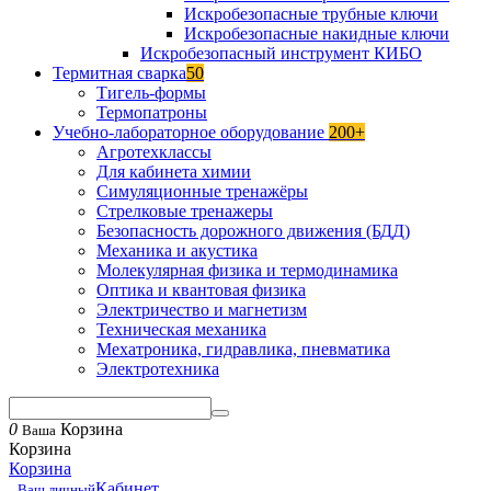
Искробезопасные трубные ключи
Искробезопасные накидные ключи
Искробезопасный инструмент КИБО
Термитная сварка
50
Тигель-формы
Термопатроны
Учебно-лабораторное оборудование
200+
Агротехклассы
Для кабинета химии
Симуляционные тренажёры
Стрелковые тренажеры
Безопасность дорожного движения (БДД)
Механика и акустика
Молекулярная физика и термодинамика
Оптика и квантовая физика
Электричество и магнетизм
Техническая механика
Мехатроника, гидравлика, пневматика
Электротехника
0
Корзина
Ваша
Корзина
Корзина
Кабинет
Ваш личный