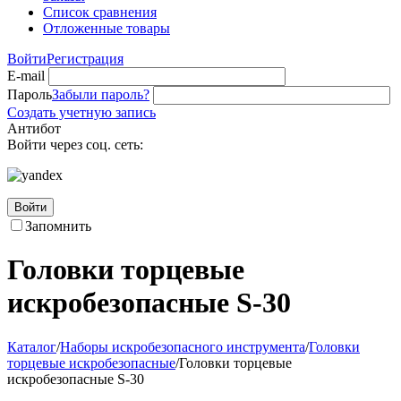
Список сравнения
Отложенные товары
Войти
Регистрация
E-mail
Пароль
Забыли пароль?
Создать учетную запись
Антибот
Войти через соц. сеть:
Войти
Запомнить
Головки торцевые
искробезопасные S-30
Каталог
/
Наборы искробезопасного инструмента
/
Головки
торцевые искробезопасные
/
Головки торцевые
искробезопасные S-30