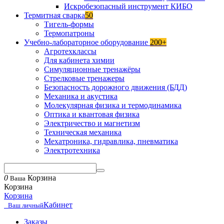
Искробезопасный инструмент КИБО
Термитная сварка
50
Тигель-формы
Термопатроны
Учебно-лабораторное оборудование
200+
Агротехклассы
Для кабинета химии
Симуляционные тренажёры
Стрелковые тренажеры
Безопасность дорожного движения (БДД)
Механика и акустика
Молекулярная физика и термодинамика
Оптика и квантовая физика
Электричество и магнетизм
Техническая механика
Мехатроника, гидравлика, пневматика
Электротехника
0
Корзина
Ваша
Корзина
Корзина
Кабинет
Ваш личный
Заказы