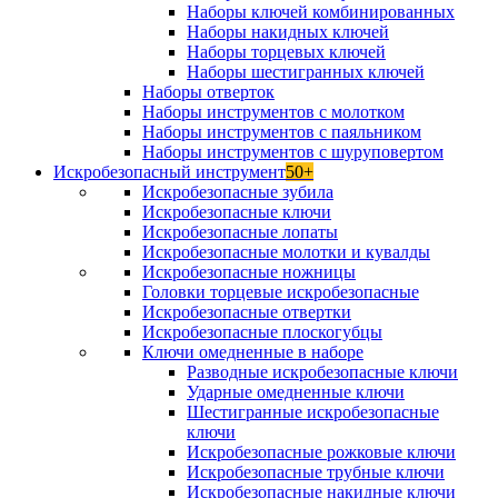
Наборы ключей комбинированных
Наборы накидных ключей
Наборы торцевых ключей
Наборы шестигранных ключей
Наборы отверток
Наборы инструментов с молотком
Наборы инструментов с паяльником
Наборы инструментов с шуруповертом
Искробезопасный инструмент
50+
Искробезопасные зубила
Искробезопасные ключи
Искробезопасные лопаты
Искробезопасные молотки и кувалды
Искробезопасные ножницы
Головки торцевые искробезопасные
Искробезопасные отвертки
Искробезопасные плоскогубцы
Ключи омедненные в наборе
Разводные искробезопасные ключи
Ударные омедненные ключи
Шестигранные искробезопасные
ключи
Искробезопасные рожковые ключи
Искробезопасные трубные ключи
Искробезопасные накидные ключи