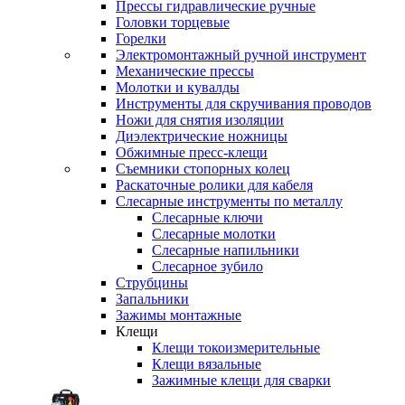
Прессы гидравлические ручные
Головки торцевые
Горелки
Электромонтажный ручной инструмент
Механические прессы
Молотки и кувалды
Инструменты для скручивания проводов
Ножи для снятия изоляции
Диэлектрические ножницы
Обжимные пресс-клещи
Съемники стопорных колец
Раскаточные ролики для кабеля
Слесарные инструменты по металлу
Слесарные ключи
Слесарные молотки
Слесарные напильники
Слесарное зубило
Струбцины
Запальники
Зажимы монтажные
Клещи
Клещи токоизмерительные
Клещи вязальные
Зажимные клещи для сварки