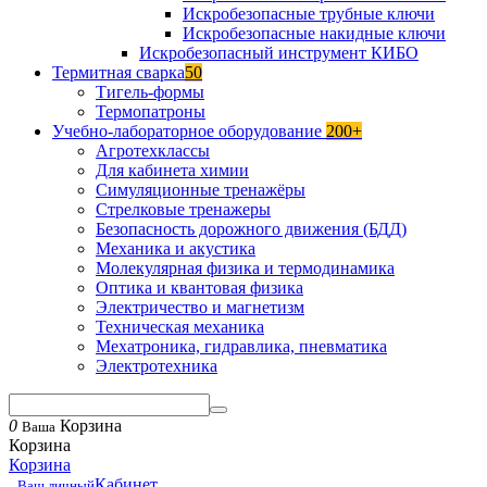
Искробезопасные трубные ключи
Искробезопасные накидные ключи
Искробезопасный инструмент КИБО
Термитная сварка
50
Тигель-формы
Термопатроны
Учебно-лабораторное оборудование
200+
Агротехклассы
Для кабинета химии
Симуляционные тренажёры
Стрелковые тренажеры
Безопасность дорожного движения (БДД)
Механика и акустика
Молекулярная физика и термодинамика
Оптика и квантовая физика
Электричество и магнетизм
Техническая механика
Мехатроника, гидравлика, пневматика
Электротехника
0
Корзина
Ваша
Корзина
Корзина
Кабинет
Ваш личный