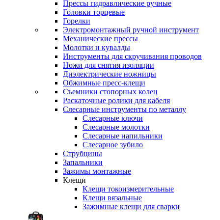
Прессы гидравлические ручные
Головки торцевые
Горелки
Электромонтажный ручной инструмент
Механические прессы
Молотки и кувалды
Инструменты для скручивания проводов
Ножи для снятия изоляции
Диэлектрические ножницы
Обжимные пресс-клещи
Съемники стопорных колец
Раскаточные ролики для кабеля
Слесарные инструменты по металлу
Слесарные ключи
Слесарные молотки
Слесарные напильники
Слесарное зубило
Струбцины
Запальники
Зажимы монтажные
Клещи
Клещи токоизмерительные
Клещи вязальные
Зажимные клещи для сварки