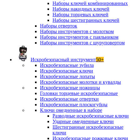
Наборы ключей комбинированных
Наборы накидных ключей
Наборы торцевых ключей
Наборы шестигранных ключей
Наборы отверток
Наборы инструментов с молотком
Наборы инструментов с паяльником
Наборы инструментов с шуруповертом
Искробезопасный инструмент
50+
Искробезопасные зубила
Искробезопасные ключи
Искробезопасные лопаты
Искробезопасные молотки и кувалды
Искробезопасные ножницы
Головки торцевые искробезопасные
Искробезопасные отвертки
Искробезопасные плоскогубцы
Ключи омедненные в наборе
Разводные искробезопасные ключи
Ударные омедненные ключи
Шестигранные искробезопасные
ключи
Искробезопасные рожковые ключи