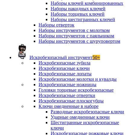
Наборы ключей комбинированных
Наборы накидных ключей
Наборы торцевых ключей
Наборы шестигранных ключей
Наборы отверток
Наборы инструментов с молотком
Наборы инструментов с паяльником
Наборы инструментов с шуруповертом
Искробезопасный инструмент
50+
Искробезопасные зубила
Искробезопасные ключи
Искробезопасные лопаты
Искробезопасные молотки и кувалды
Искробезопасные ножницы
Головки торцевые искробезопасные
Искробезопасные отвертки
Искробезопасные плоскогубцы
Ключи омедненные в наборе
Разводные искробезопасные ключи
Ударные омедненные ключи
Шестигранные искробезопасные
ключи
Искробезопасные рожковые ключи