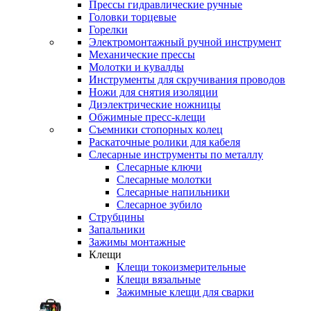
Прессы гидравлические ручные
Головки торцевые
Горелки
Электромонтажный ручной инструмент
Механические прессы
Молотки и кувалды
Инструменты для скручивания проводов
Ножи для снятия изоляции
Диэлектрические ножницы
Обжимные пресс-клещи
Съемники стопорных колец
Раскаточные ролики для кабеля
Слесарные инструменты по металлу
Слесарные ключи
Слесарные молотки
Слесарные напильники
Слесарное зубило
Струбцины
Запальники
Зажимы монтажные
Клещи
Клещи токоизмерительные
Клещи вязальные
Зажимные клещи для сварки