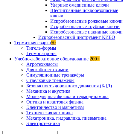
Ударные омедненные ключи
Шестигранные искробезопасные
ключи
Искробезопасные рожковые ключи
Искробезопасные трубные ключи
Искробезопасные накидные ключи
Искробезопасный инструмент КИБО
Термитная сварка
50
Тигель-формы
Термопатроны
Учебно-лабораторное оборудование
200+
Агротехклассы
Для кабинета химии
Симуляционные тренажёры
Стрелковые тренажеры
Безопасность дорожного движения (БДД)
Механика и акустика
Молекулярная физика и термодинамика
Оптика и квантовая физика
Электричество и магнетизм
Техническая механика
Мехатроника, гидравлика, пневматика
Электротехника