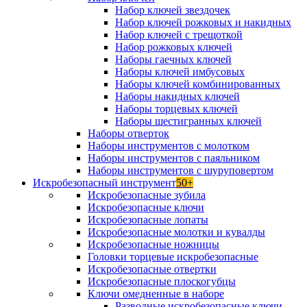
Набор ключей звездочек
Набор ключей рожковых и накидных
Набор ключей с трещоткой
Набор рожковых ключей
Наборы гаечных ключей
Наборы ключей имбусовых
Наборы ключей комбинированных
Наборы накидных ключей
Наборы торцевых ключей
Наборы шестигранных ключей
Наборы отверток
Наборы инструментов с молотком
Наборы инструментов с паяльником
Наборы инструментов с шуруповертом
Искробезопасный инструмент
50+
Искробезопасные зубила
Искробезопасные ключи
Искробезопасные лопаты
Искробезопасные молотки и кувалды
Искробезопасные ножницы
Головки торцевые искробезопасные
Искробезопасные отвертки
Искробезопасные плоскогубцы
Ключи омедненные в наборе
Разводные искробезопасные ключи