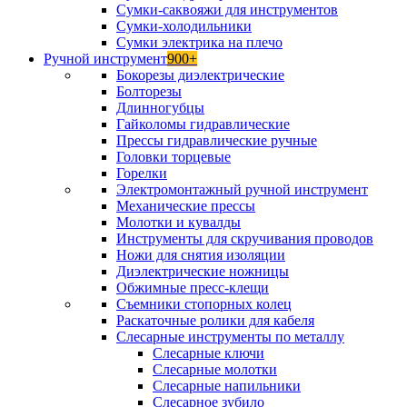
Сумки-саквояжи для инструментов
Сумки-холодильники
Сумки электрика на плечо
Ручной инструмент
900+
Бокорезы диэлектрические
Болторезы
Длинногубцы
Гайколомы гидравлические
Прессы гидравлические ручные
Головки торцевые
Горелки
Электромонтажный ручной инструмент
Механические прессы
Молотки и кувалды
Инструменты для скручивания проводов
Ножи для снятия изоляции
Диэлектрические ножницы
Обжимные пресс-клещи
Съемники стопорных колец
Раскаточные ролики для кабеля
Слесарные инструменты по металлу
Слесарные ключи
Слесарные молотки
Слесарные напильники
Слесарное зубило