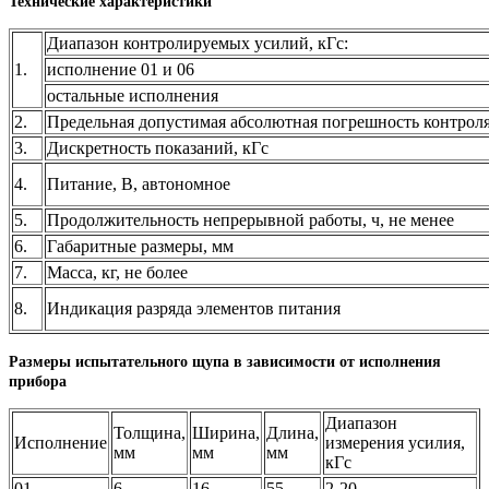
Технические характеристики
Диапазон контролируемых усилий, кГс:
1.
исполнение 01 и 06
остальные исполнения
2.
Предельная допустимая абсолютная погрешность контроля
3.
Дискретность показаний, кГс
4.
Питание, В, автономное
5.
Продолжительность непрерывной работы, ч, не менее
6.
Габаритные размеры, мм
7.
Масса, кг, не более
8.
Индикация разряда элементов питания
Размеры испытательного щупа в зависимости от исполнения
прибора
Диапазон
Толщина,
Ширина,
Длина,
Исполнение
измерения усилия,
мм
мм
мм
кГс
01
6
16
55
2-20