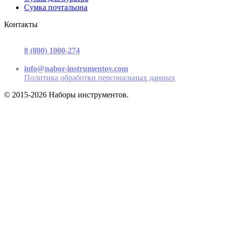
Сумка почтальона
Контакты
г. Москва, ул. Садовая-Триумфальная, д.16, стр. 3, офис 2
8 (800) 1000-274
(звонок бесплатный)
Пн-Пт 9.00 - 17.00
info@nabor-instrumentov.com
Политика обработки персональных данных
© 2015-2026 Наборы инструментов.