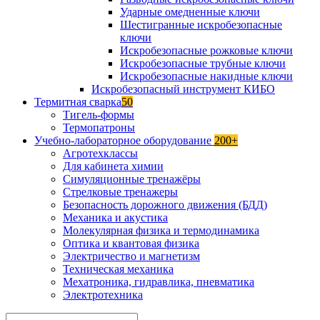
Ударные омедненные ключи
Шестигранные искробезопасные
ключи
Искробезопасные рожковые ключи
Искробезопасные трубные ключи
Искробезопасные накидные ключи
Искробезопасный инструмент КИБО
Термитная сварка
50
Тигель-формы
Термопатроны
Учебно-лабораторное оборудование
200+
Агротехклассы
Для кабинета химии
Симуляционные тренажёры
Стрелковые тренажеры
Безопасность дорожного движения (БДД)
Механика и акустика
Молекулярная физика и термодинамика
Оптика и квантовая физика
Электричество и магнетизм
Техническая механика
Мехатроника, гидравлика, пневматика
Электротехника