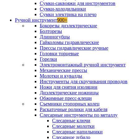
Сумки-саквояжи для инструментов
Сумки-холодильники
Сумки электрика на плечо
Ручной инструмент
900+
Бокорезы диэлектрические
Болторезы
Длинногубцы
Гайколомы гидравлические
Прессы гидравлические ручные
Головки торцевые
Горелки
Электромонтажный ручной инструмент
Механические прессы
Молотки и кувалды
Инструменты для скручивания проводов
Ножи для снятия изоляции
Диэлектрические ножницы
Обжимные пресс-клещи
Съемники стопорных колец
Раскаточные ролики для кабеля
Слесарные инструменты по металлу
Слесарные ключи
Слесарные молотки
Слесарные напильники
Слесарное зубило