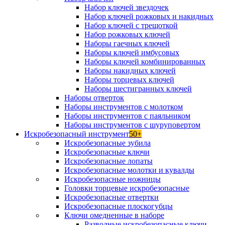
Набор ключей звездочек
Набор ключей рожковых и накидных
Набор ключей с трещоткой
Набор рожковых ключей
Наборы гаечных ключей
Наборы ключей имбусовых
Наборы ключей комбинированных
Наборы накидных ключей
Наборы торцевых ключей
Наборы шестигранных ключей
Наборы отверток
Наборы инструментов с молотком
Наборы инструментов с паяльником
Наборы инструментов с шуруповертом
Искробезопасный инструмент
50+
Искробезопасные зубила
Искробезопасные ключи
Искробезопасные лопаты
Искробезопасные молотки и кувалды
Искробезопасные ножницы
Головки торцевые искробезопасные
Искробезопасные отвертки
Искробезопасные плоскогубцы
Ключи омедненные в наборе
Разводные искробезопасные ключи