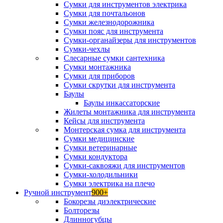
Сумки для инструментов электрика
Сумки для почтальонов
Сумки железнодорожника
Сумки пояс для инструмента
Сумки-органайзеры для инструментов
Сумки-чехлы
Слесарные сумки сантехника
Сумки монтажника
Сумки для приборов
Сумки скрутки для инструмента
Баулы
Баулы инкассаторские
Жилеты монтажника для инструмента
Кейсы для инструмента
Монтерская сумка для инструмента
Сумки медицинские
Сумки ветеринарные
Сумки кондуктора
Сумки-саквояжи для инструментов
Сумки-холодильники
Сумки электрика на плечо
Ручной инструмент
900+
Бокорезы диэлектрические
Болторезы
Длинногубцы