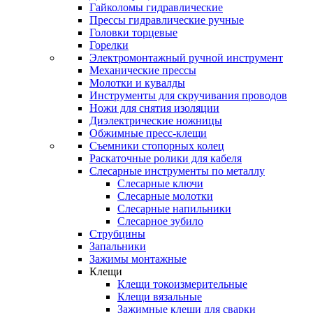
Гайколомы гидравлические
Прессы гидравлические ручные
Головки торцевые
Горелки
Электромонтажный ручной инструмент
Механические прессы
Молотки и кувалды
Инструменты для скручивания проводов
Ножи для снятия изоляции
Диэлектрические ножницы
Обжимные пресс-клещи
Съемники стопорных колец
Раскаточные ролики для кабеля
Слесарные инструменты по металлу
Слесарные ключи
Слесарные молотки
Слесарные напильники
Слесарное зубило
Струбцины
Запальники
Зажимы монтажные
Клещи
Клещи токоизмерительные
Клещи вязальные
Зажимные клещи для сварки