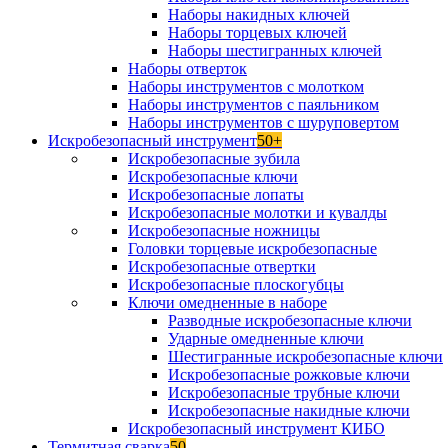
Наборы накидных ключей
Наборы торцевых ключей
Наборы шестигранных ключей
Наборы отверток
Наборы инструментов с молотком
Наборы инструментов с паяльником
Наборы инструментов с шуруповертом
Искробезопасный инструмент
50+
Искробезопасные зубила
Искробезопасные ключи
Искробезопасные лопаты
Искробезопасные молотки и кувалды
Искробезопасные ножницы
Головки торцевые искробезопасные
Искробезопасные отвертки
Искробезопасные плоскогубцы
Ключи омедненные в наборе
Разводные искробезопасные ключи
Ударные омедненные ключи
Шестигранные искробезопасные ключи
Искробезопасные рожковые ключи
Искробезопасные трубные ключи
Искробезопасные накидные ключи
Искробезопасный инструмент КИБО
Термитная сварка
50