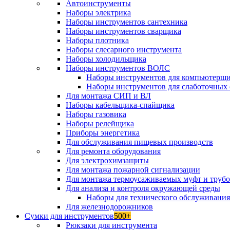
Автоинструменты
Наборы электрика
Наборы инструментов сантехника
Наборы инструментов сварщика
Наборы плотника
Наборы слесарного инструмента
Наборы холодильщика
Наборы инструментов ВОЛС
Наборы инструментов для компьютерщ
Наборы инструментов для слаботочных 
Для монтажа СИП и ВЛ
Наборы кабельщика-спайщика
Наборы газовика
Наборы релейщика
Приборы энергетика
Для обслуживания пищевых производств
Для ремонта оборудования
Для электрохимзащиты
Для монтажа пожарной сигнализации
Для монтажа термоусаживаемых муфт и труб
Для анализа и контроля окружающей среды
Наборы для технического обслуживани
Для железнодорожников
Сумки для инструментов
500+
Рюкзаки для инструмента