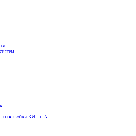
ика
систем
ок
я и настройки КИП и А