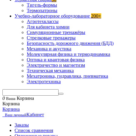
Тигель-формы
Термопатроны
Учебно-лабораторное оборудование
200+
Агротехклассы
Для кабинета химии
Симуляционные тренажёры
Стрелковые тренажеры
Безопасность дорожного движения (БДД)
Механика и акустика
Молекулярная физика и термодинамика
Оптика и квантовая физика
Электричество и магнетизм
Техническая механика
Мехатроника, гидравлика, пневматика
Электротехника
0
Корзина
Ваша
Корзина
Корзина
Кабинет
Ваш личный
Заказы
Список сравнения
Отложенные товары