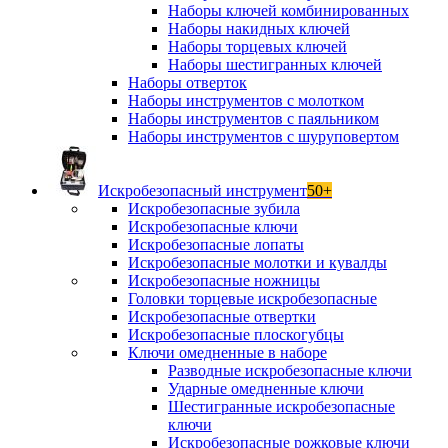
Наборы ключей комбинированных
Наборы накидных ключей
Наборы торцевых ключей
Наборы шестигранных ключей
Наборы отверток
Наборы инструментов с молотком
Наборы инструментов с паяльником
Наборы инструментов с шуруповертом
Искробезопасный инструмент
50+
Искробезопасные зубила
Искробезопасные ключи
Искробезопасные лопаты
Искробезопасные молотки и кувалды
Искробезопасные ножницы
Головки торцевые искробезопасные
Искробезопасные отвертки
Искробезопасные плоскогубцы
Ключи омедненные в наборе
Разводные искробезопасные ключи
Ударные омедненные ключи
Шестигранные искробезопасные
ключи
Искробезопасные рожковые ключи