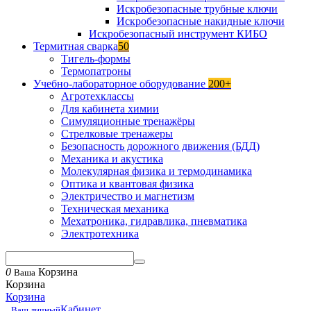
Искробезопасные трубные ключи
Искробезопасные накидные ключи
Искробезопасный инструмент КИБО
Термитная сварка
50
Тигель-формы
Термопатроны
Учебно-лабораторное оборудование
200+
Агротехклассы
Для кабинета химии
Симуляционные тренажёры
Стрелковые тренажеры
Безопасность дорожного движения (БДД)
Механика и акустика
Молекулярная физика и термодинамика
Оптика и квантовая физика
Электричество и магнетизм
Техническая механика
Мехатроника, гидравлика, пневматика
Электротехника
0
Корзина
Ваша
Корзина
Корзина
Кабинет
Ваш личный