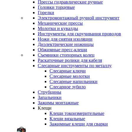
Прессы гидравлические ручные
Головки торцевые
Горелки
Электромонтажный ручной инструмент
Механические прессы
Молотки и кувалды
Инструменты для скручивания проводов
Ножи для снятия изоляции
Диэлектрические ножницы
Обжимные пресс-клещи
Съемники стопорных колец
Раскаточные ролики для кабеля
Слесарные инструменты по металлу
Слесарные ключи
Слесарные молотки
Слесарные напильники
Слесарное зубило
Струбцины
Запальники
Зажимы монтажные
Клещи
Клещи токоизмерительные
Клещи вязальные
Зажимные клещи для сварки