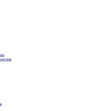
ика
систем
ок