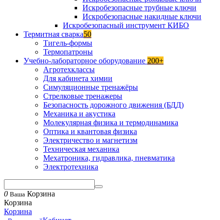
Искробезопасные трубные ключи
Искробезопасные накидные ключи
Искробезопасный инструмент КИБО
Термитная сварка
50
Тигель-формы
Термопатроны
Учебно-лабораторное оборудование
200+
Агротехклассы
Для кабинета химии
Симуляционные тренажёры
Стрелковые тренажеры
Безопасность дорожного движения (БДД)
Механика и акустика
Молекулярная физика и термодинамика
Оптика и квантовая физика
Электричество и магнетизм
Техническая механика
Мехатроника, гидравлика, пневматика
Электротехника
0
Корзина
Ваша
Корзина
Корзина