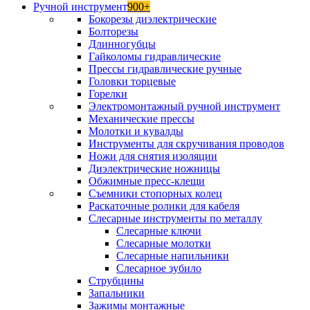
Ручной инструмент
900+
Бокорезы диэлектрические
Болторезы
Длинногубцы
Гайколомы гидравлические
Прессы гидравлические ручные
Головки торцевые
Горелки
Электромонтажный ручной инструмент
Механические прессы
Молотки и кувалды
Инструменты для скручивания проводов
Ножи для снятия изоляции
Диэлектрические ножницы
Обжимные пресс-клещи
Съемники стопорных колец
Раскаточные ролики для кабеля
Слесарные инструменты по металлу
Слесарные ключи
Слесарные молотки
Слесарные напильники
Слесарное зубило
Струбцины
Запальники
Зажимы монтажные