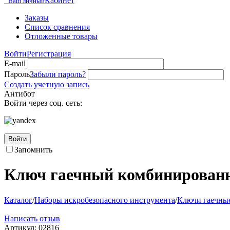
Кабинет
Ваш личный
Заказы
Список сравнения
Отложенные товары
Войти
Регистрация
E-mail
Пароль
Забыли пароль?
Создать учетную запись
Антибот
Войти через соц. сеть:
Войти
Запомнить
Ключ гаечный комбинирован
Каталог
/
Наборы искробезопасного инструмента
/
Ключи гаечны
Написать отзыв
Артикул:
02816