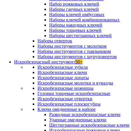
Набор рожковых ключей
Наборы гаечных ключей
Наборы ключей имбусовых
Наборы ключей комбинированных
Наборы накидных ключей
Наборы торцевых ключей
Наборы шестигранных ключей
Наборы отверток
Наборы инструментов с молотком
Наборы инструментов с паяльником
Наборы инструментов с шуруповертом
Искробезопасный инструмент
50+
Искробезопасные зубила
Искробезопасные ключи
Искробезопасные лопаты
Искробезопасные молотки и кувалды
Искробезопасные ножницы
Головки торцевые искробезопасные
Искробезопасные отвертки
Искробезопасные плоскогубцы
Ключи омедненные в наборе
Разводные искробезопасные ключи
Ударные омедненные ключи
Шестигранные искробезопасные ключи
Искробезопасные рожковые ключи