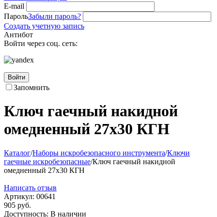
E-mail
Пароль
Забыли пароль?
Создать учетную запись
Антибот
Войти через соц. сеть:
Войти
Запомнить
Ключ гаечный накидной
омедненный 27х30 КГН
Каталог
/
Наборы искробезопасного инструмента
/
Ключи
гаечные искробезопасные
/
Ключ гаечный накидной
омедненный 27х30 КГН
Написать отзыв
Артикул:
00641
905
руб.
Доступность:
В наличии