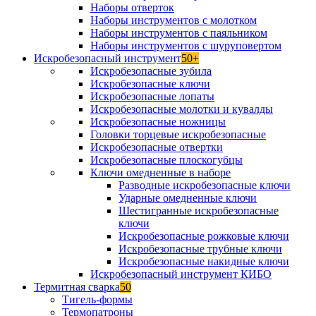
Наборы отверток
Наборы инструментов с молотком
Наборы инструментов с паяльником
Наборы инструментов с шуруповертом
Искробезопасный инструмент
50+
Искробезопасные зубила
Искробезопасные ключи
Искробезопасные лопаты
Искробезопасные молотки и кувалды
Искробезопасные ножницы
Головки торцевые искробезопасные
Искробезопасные отвертки
Искробезопасные плоскогубцы
Ключи омедненные в наборе
Разводные искробезопасные ключи
Ударные омедненные ключи
Шестигранные искробезопасные
ключи
Искробезопасные рожковые ключи
Искробезопасные трубные ключи
Искробезопасные накидные ключи
Искробезопасный инструмент КИБО
Термитная сварка
50
Тигель-формы
Термопатроны