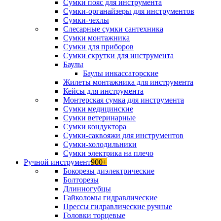
Сумки пояс для инструмента
Сумки-органайзеры для инструментов
Сумки-чехлы
Слесарные сумки сантехника
Сумки монтажника
Сумки для приборов
Сумки скрутки для инструмента
Баулы
Баулы инкассаторские
Жилеты монтажника для инструмента
Кейсы для инструмента
Монтерская сумка для инструмента
Сумки медицинские
Сумки ветеринарные
Сумки кондуктора
Сумки-саквояжи для инструментов
Сумки-холодильники
Сумки электрика на плечо
Ручной инструмент
900+
Бокорезы диэлектрические
Болторезы
Длинногубцы
Гайколомы гидравлические
Прессы гидравлические ручные
Головки торцевые