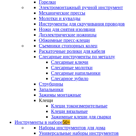
Горелки
Электромонтажный ручной инструмент
Механические прессы
Молотки и кувалды
Инструменты для скручивания проводов
Ножи для снятия изоляции
Диэлектрические ножницы
Обжимные пресс-клещи
Съемники стопорных колец
Раскаточные ролики для кабеля
Слесарные инструменты по металлу
Слесарные ключи
Слесарные молотки
Слесарные напильники
Слесарное зубило
Струбцины
Запальники
Зажимы монтажные
Клещи
Клещи токоизмерительные
Клещи вязальные
Зажимные клещи для сварки
Инструменты в наборе
50+
Наборы инструментов для дома
Универсальные наборы инструментов