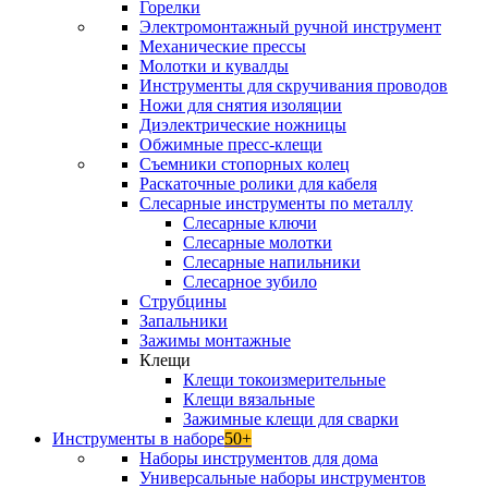
Горелки
Электромонтажный ручной инструмент
Механические прессы
Молотки и кувалды
Инструменты для скручивания проводов
Ножи для снятия изоляции
Диэлектрические ножницы
Обжимные пресс-клещи
Съемники стопорных колец
Раскаточные ролики для кабеля
Слесарные инструменты по металлу
Слесарные ключи
Слесарные молотки
Слесарные напильники
Слесарное зубило
Струбцины
Запальники
Зажимы монтажные
Клещи
Клещи токоизмерительные
Клещи вязальные
Зажимные клещи для сварки
Инструменты в наборе
50+
Наборы инструментов для дома
Универсальные наборы инструментов