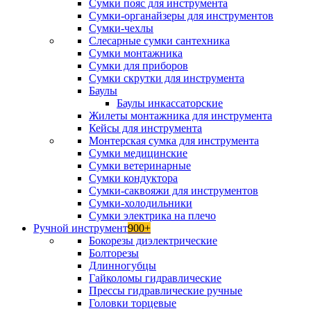
Сумки пояс для инструмента
Сумки-органайзеры для инструментов
Сумки-чехлы
Слесарные сумки сантехника
Сумки монтажника
Сумки для приборов
Сумки скрутки для инструмента
Баулы
Баулы инкассаторские
Жилеты монтажника для инструмента
Кейсы для инструмента
Монтерская сумка для инструмента
Сумки медицинские
Сумки ветеринарные
Сумки кондуктора
Сумки-саквояжи для инструментов
Сумки-холодильники
Сумки электрика на плечо
Ручной инструмент
900+
Бокорезы диэлектрические
Болторезы
Длинногубцы
Гайколомы гидравлические
Прессы гидравлические ручные
Головки торцевые