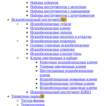
Наборы отверток
Наборы инструментов с молотком
Наборы инструментов с паяльником
Наборы инструментов с шуруповертом
Искробезопасный инструмент
50+
Искробезопасные зубила
Искробезопасные ключи
Искробезопасные лопаты
Искробезопасные молотки и кувалды
Искробезопасные ножницы
Головки торцевые искробезопасные
Искробезопасные отвертки
Искробезопасные плоскогубцы
Ключи омедненные в наборе
Разводные искробезопасные ключи
Ударные омедненные ключи
Шестигранные искробезопасные
ключи
Искробезопасные рожковые ключи
Искробезопасные трубные ключи
Искробезопасные накидные ключи
Искробезопасный инструмент КИБО
Термитная сварка
50
Тигель-формы
Термопатроны