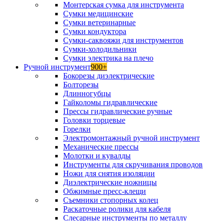
Монтерская сумка для инструмента
Сумки медицинские
Сумки ветеринарные
Сумки кондуктора
Сумки-саквояжи для инструментов
Сумки-холодильники
Сумки электрика на плечо
Ручной инструмент
900+
Бокорезы диэлектрические
Болторезы
Длинногубцы
Гайколомы гидравлические
Прессы гидравлические ручные
Головки торцевые
Горелки
Электромонтажный ручной инструмент
Механические прессы
Молотки и кувалды
Инструменты для скручивания проводов
Ножи для снятия изоляции
Диэлектрические ножницы
Обжимные пресс-клещи
Съемники стопорных колец
Раскаточные ролики для кабеля
Слесарные инструменты по металлу