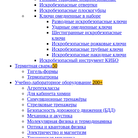
Искробезопасные отвертки
Искробезопасные плоскогубцы
Ключи омедненные в наборе
Разводные искробезопасные ключи
Ударные омедненные ключи
Шестигранные искробезопасные
ключи
Искробезопасные рожковые ключи
Искробезопасные трубные ключи
Искробезопасные накидные ключи
Искробезопасный инструмент КИБО
Термитная сварка
50
Тигель-формы
Термопатроны
Учебно-лабораторное оборудование
200+
Агротехклассы
Для кабинета химии
Симуляционные тренажёры
Стрелковые тренажеры
Безопасность дорожного движения (БДД)
Механика и акустика
Молекулярная физика и термодинамика
Оптика и квантовая физика
Электричество и магнетизм
Техническая механика