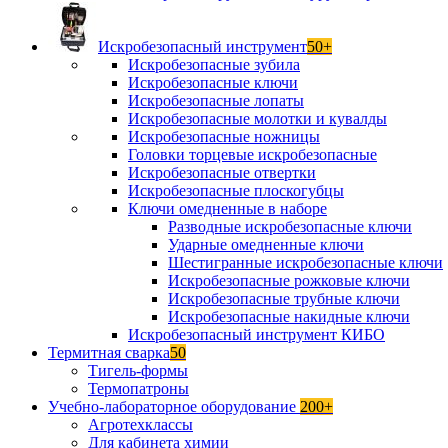
Искробезопасный инструмент
50+
Искробезопасные зубила
Искробезопасные ключи
Искробезопасные лопаты
Искробезопасные молотки и кувалды
Искробезопасные ножницы
Головки торцевые искробезопасные
Искробезопасные отвертки
Искробезопасные плоскогубцы
Ключи омедненные в наборе
Разводные искробезопасные ключи
Ударные омедненные ключи
Шестигранные искробезопасные ключи
Искробезопасные рожковые ключи
Искробезопасные трубные ключи
Искробезопасные накидные ключи
Искробезопасный инструмент КИБО
Термитная сварка
50
Тигель-формы
Термопатроны
Учебно-лабораторное оборудование
200+
Агротехклассы
Для кабинета химии