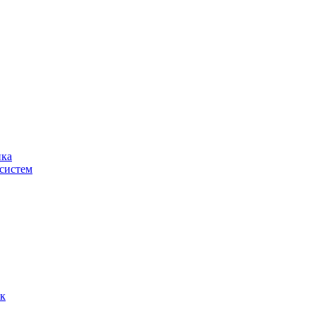
ика
систем
ок