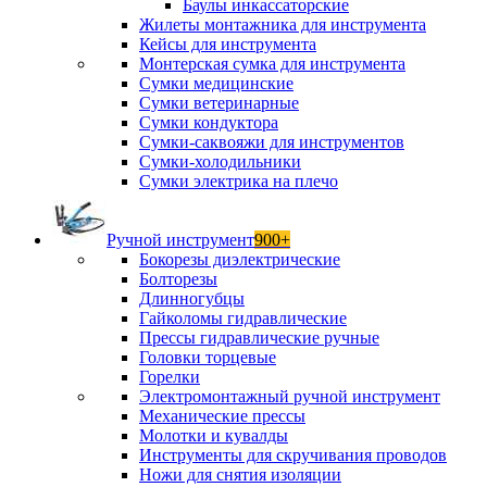
Баулы инкассаторские
Жилеты монтажника для инструмента
Кейсы для инструмента
Монтерская сумка для инструмента
Сумки медицинские
Сумки ветеринарные
Сумки кондуктора
Сумки-саквояжи для инструментов
Сумки-холодильники
Сумки электрика на плечо
Ручной инструмент
900+
Бокорезы диэлектрические
Болторезы
Длинногубцы
Гайколомы гидравлические
Прессы гидравлические ручные
Головки торцевые
Горелки
Электромонтажный ручной инструмент
Механические прессы
Молотки и кувалды
Инструменты для скручивания проводов
Ножи для снятия изоляции