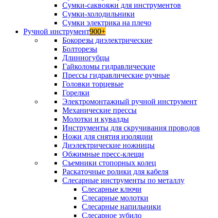
Сумки-саквояжи для инструментов
Сумки-холодильники
Сумки электрика на плечо
Ручной инструмент
900+
Бокорезы диэлектрические
Болторезы
Длинногубцы
Гайколомы гидравлические
Прессы гидравлические ручные
Головки торцевые
Горелки
Электромонтажный ручной инструмент
Механические прессы
Молотки и кувалды
Инструменты для скручивания проводов
Ножи для снятия изоляции
Диэлектрические ножницы
Обжимные пресс-клещи
Съемники стопорных колец
Раскаточные ролики для кабеля
Слесарные инструменты по металлу
Слесарные ключи
Слесарные молотки
Слесарные напильники
Слесарное зубило