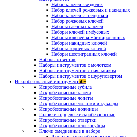
Набор ключей звездочек
Набор ключей рожковых и накидных
Набор ключей с трещоткой
Набор рожковых ключей
Наборы гаечных ключей
Наборы ключей имбусовых
Наборы ключей комбинированных
Наборы накидных ключей
Наборы торцевых ключей
Наборы шестигранных ключей
Наборы отверток
Наборы инструментов с молотком
Наборы инструментов с паяльником
Наборы инструментов с шуруповертом
Искробезопасный инструмент
50+
Искробезопасные зубила
Искробезопасные ключи
Искробезопасные лопаты
Искробезопасные молотки и кувалды
Искробезопасные ножницы
Головки торцевые искробезопасные
Искробезопасные отвертки
Искробезопасные плоскогубцы
Ключи омедненные в наборе
Разводные искробезопасные ключи