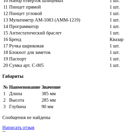
10
Набор отверток шлицевых
1 шт.
11
Пинцет прямой
1 шт.
12
Пинцет угловой
1 шт.
13
Мультиметр АМ-1083 (АММ-1219)
1 шт.
14
Программатор
1 шт.
15
Антистатический браслет
1 шт.
16
Бренд
Квазар
17
Ручка шариковая
1 шт.
18
Блокнот для заметок
1 шт.
19
Паспорт
1 шт.
20
Сумка арт. С-005
1 шт.
Габариты
№
Наименование
Значение
1
Длина
385 мм
2
Высота
285 мм
3
Глубина
90 мм
Сообщения не найдены
Написать отзыв