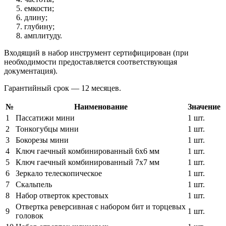
емкости;
длину;
глубину;
амплитуду.
Входящий в набор инструмент сертифицирован (при
необходимости предоставляется соответствующая
документация).
Гарантийный срок — 12 месяцев.
№
Наименование
Значение
1
Пассатижи мини
1 шт.
2
Тонкогубцы мини
1 шт.
3
Бокорезы мини
1 шт.
4
Ключ гаечный комбинированный 6х6 мм
1 шт.
5
Ключ гаечный комбинированный 7х7 мм
1 шт.
6
Зеркало телескопическое
1 шт.
7
Скальпель
1 шт.
8
Набор отверток крестовых
1 шт.
Отвертка реверсивная с набором бит и торцевых
9
1 шт.
головок