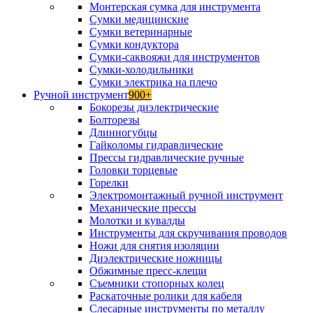
Монтерская сумка для инструмента
Сумки медицинские
Сумки ветеринарные
Сумки кондуктора
Сумки-саквояжи для инструментов
Сумки-холодильники
Сумки электрика на плечо
Ручной инструмент
900+
Бокорезы диэлектрические
Болторезы
Длинногубцы
Гайколомы гидравлические
Прессы гидравлические ручные
Головки торцевые
Горелки
Электромонтажный ручной инструмент
Механические прессы
Молотки и кувалды
Инструменты для скручивания проводов
Ножи для снятия изоляции
Диэлектрические ножницы
Обжимные пресс-клещи
Съемники стопорных колец
Раскаточные ролики для кабеля
Слесарные инструменты по металлу