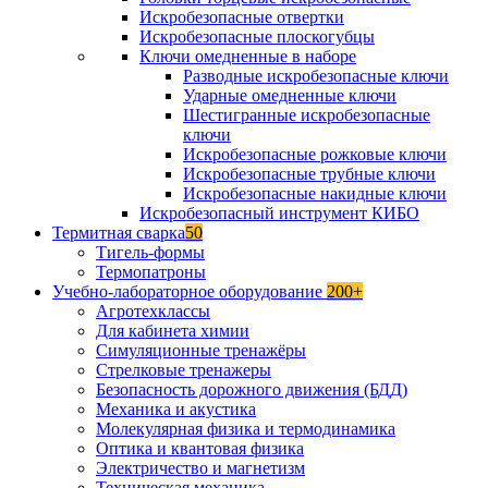
Искробезопасные отвертки
Искробезопасные плоскогубцы
Ключи омедненные в наборе
Разводные искробезопасные ключи
Ударные омедненные ключи
Шестигранные искробезопасные
ключи
Искробезопасные рожковые ключи
Искробезопасные трубные ключи
Искробезопасные накидные ключи
Искробезопасный инструмент КИБО
Термитная сварка
50
Тигель-формы
Термопатроны
Учебно-лабораторное оборудование
200+
Агротехклассы
Для кабинета химии
Симуляционные тренажёры
Стрелковые тренажеры
Безопасность дорожного движения (БДД)
Механика и акустика
Молекулярная физика и термодинамика
Оптика и квантовая физика
Электричество и магнетизм
Техническая механика