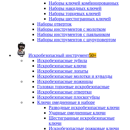
Наборы ключей комбинированных
Наборы накидных ключей
Наборы торцевых ключей
Наборы шестигранных ключей
Наборы отверток
Наборы инструментов с молотком
Наборы инструментов с паяльником
Наборы инструментов с шуруповертом
Искробезопасный инструмент
50+
Искробезопасные зубила
Искробезопасные ключи
Искробезопасные лопаты
Искробезопасные молотки и кувалды
Искробезопасные ножницы
Головки торцевые искробезопасные
Искробезопасные отвертки
Искробезопасные плоскогубцы
Ключи омедненные в наборе
Разводные искробезопасные ключи
Ударные омедненные ключи
Шестигранные искробезопасные
ключи
Искробезопасные рожковые ключи