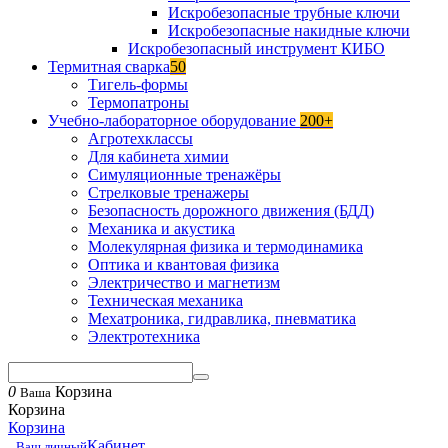
Искробезопасные трубные ключи
Искробезопасные накидные ключи
Искробезопасный инструмент КИБО
Термитная сварка
50
Тигель-формы
Термопатроны
Учебно-лабораторное оборудование
200+
Агротехклассы
Для кабинета химии
Симуляционные тренажёры
Стрелковые тренажеры
Безопасность дорожного движения (БДД)
Механика и акустика
Молекулярная физика и термодинамика
Оптика и квантовая физика
Электричество и магнетизм
Техническая механика
Мехатроника, гидравлика, пневматика
Электротехника
0
Корзина
Ваша
Корзина
Корзина
Кабинет
Ваш личный