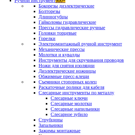
Ручной инструмент
900+
Бокорезы диэлектрические
Болторезы
Длинногубцы
Гайколомы гидравлические
Прессы гидравлические ручные
Головки торцевые
Горелки
Электромонтажный ручной инструмент
Механические прессы
Молотки и кувалды
Инструменты для скручивания проводов
Ножи для снятия изоляции
Диэлектрические ножницы
Обжимные пресс-клещи
Съемники стопорных колец
Раскаточные ролики для кабеля
Слесарные инструменты по металлу
Слесарные ключи
Слесарные молотки
Слесарные напильники
Слесарное зубило
Струбцины
Запальники
Зажимы монтажные