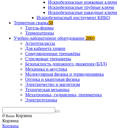
Искробезопасные рожковые ключи
Искробезопасные трубные ключи
Искробезопасные накидные ключи
Искробезопасный инструмент КИБО
Термитная сварка
50
Тигель-формы
Термопатроны
Учебно-лабораторное оборудование
200+
Агротехклассы
Для кабинета химии
Симуляционные тренажёры
Стрелковые тренажеры
Безопасность дорожного движения (БДД)
Механика и акустика
Молекулярная физика и термодинамика
Оптика и квантовая физика
Электричество и магнетизм
Техническая механика
Мехатроника, гидравлика, пневматика
Электротехника
0
Корзина
Ваша
Корзина
Корзина