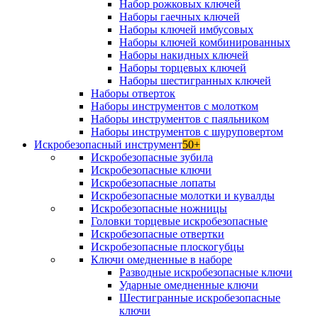
Набор рожковых ключей
Наборы гаечных ключей
Наборы ключей имбусовых
Наборы ключей комбинированных
Наборы накидных ключей
Наборы торцевых ключей
Наборы шестигранных ключей
Наборы отверток
Наборы инструментов с молотком
Наборы инструментов с паяльником
Наборы инструментов с шуруповертом
Искробезопасный инструмент
50+
Искробезопасные зубила
Искробезопасные ключи
Искробезопасные лопаты
Искробезопасные молотки и кувалды
Искробезопасные ножницы
Головки торцевые искробезопасные
Искробезопасные отвертки
Искробезопасные плоскогубцы
Ключи омедненные в наборе
Разводные искробезопасные ключи
Ударные омедненные ключи
Шестигранные искробезопасные
ключи