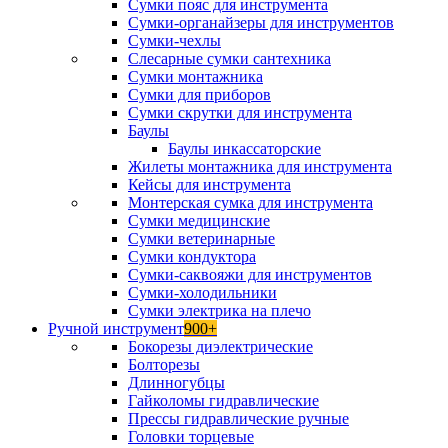
Сумки пояс для инструмента
Сумки-органайзеры для инструментов
Сумки-чехлы
Слесарные сумки сантехника
Сумки монтажника
Сумки для приборов
Сумки скрутки для инструмента
Баулы
Баулы инкассаторские
Жилеты монтажника для инструмента
Кейсы для инструмента
Монтерская сумка для инструмента
Сумки медицинские
Сумки ветеринарные
Сумки кондуктора
Сумки-саквояжи для инструментов
Сумки-холодильники
Сумки электрика на плечо
Ручной инструмент
900+
Бокорезы диэлектрические
Болторезы
Длинногубцы
Гайколомы гидравлические
Прессы гидравлические ручные
Головки торцевые