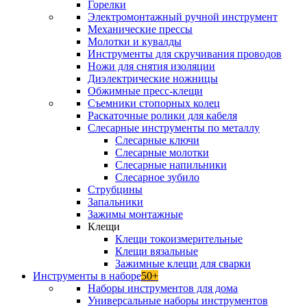
Горелки
Электромонтажный ручной инструмент
Механические прессы
Молотки и кувалды
Инструменты для скручивания проводов
Ножи для снятия изоляции
Диэлектрические ножницы
Обжимные пресс-клещи
Съемники стопорных колец
Раскаточные ролики для кабеля
Слесарные инструменты по металлу
Слесарные ключи
Слесарные молотки
Слесарные напильники
Слесарное зубило
Струбцины
Запальники
Зажимы монтажные
Клещи
Клещи токоизмерительные
Клещи вязальные
Зажимные клещи для сварки
Инструменты в наборе
50+
Наборы инструментов для дома
Универсальные наборы инструментов