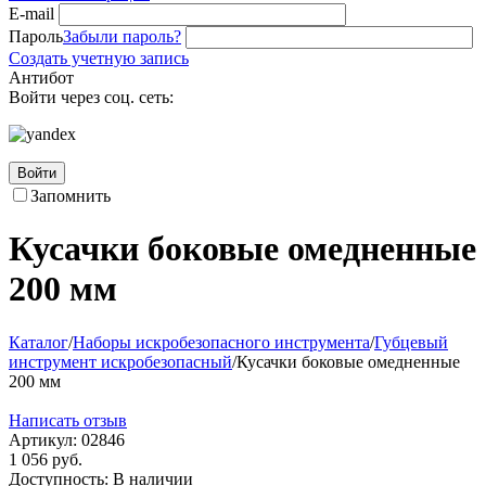
E-mail
Пароль
Забыли пароль?
Создать учетную запись
Антибот
Войти через соц. сеть:
Войти
Запомнить
Кусачки боковые омедненные
200 мм
Каталог
/
Наборы искробезопасного инструмента
/
Губцевый
инструмент искробезопасный
/
Кусачки боковые омедненные
200 мм
Написать отзыв
Артикул:
02846
1 056
руб.
Доступность:
В наличии