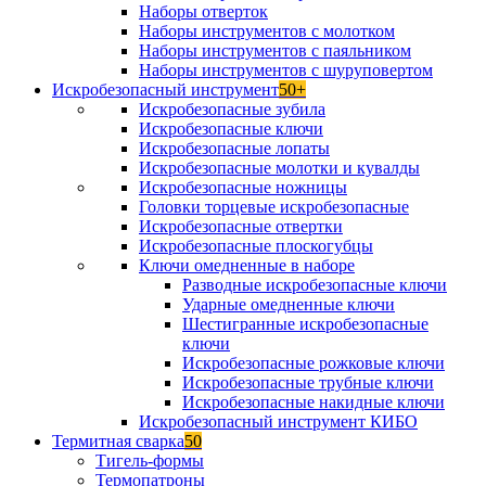
Наборы отверток
Наборы инструментов с молотком
Наборы инструментов с паяльником
Наборы инструментов с шуруповертом
Искробезопасный инструмент
50+
Искробезопасные зубила
Искробезопасные ключи
Искробезопасные лопаты
Искробезопасные молотки и кувалды
Искробезопасные ножницы
Головки торцевые искробезопасные
Искробезопасные отвертки
Искробезопасные плоскогубцы
Ключи омедненные в наборе
Разводные искробезопасные ключи
Ударные омедненные ключи
Шестигранные искробезопасные
ключи
Искробезопасные рожковые ключи
Искробезопасные трубные ключи
Искробезопасные накидные ключи
Искробезопасный инструмент КИБО
Термитная сварка
50
Тигель-формы
Термопатроны