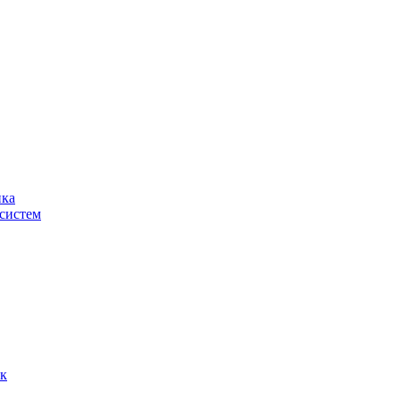
ика
систем
ок