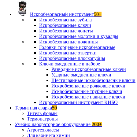
Искробезопасный инструмент
50+
Искробезопасные зубила
Искробезопасные ключи
Искробезопасные лопаты
Искробезопасные молотки и кувалды
Искробезопасные ножницы
Головки торцевые искробезопасные
Искробезопасные отвертки
Искробезопасные плоскогубцы
Ключи омедненные в наборе
Разводные искробезопасные ключи
Ударные омедненные ключи
Шестигранные искробезопасные ключи
Искробезопасные рожковые ключи
Искробезопасные трубные ключи
Искробезопасные накидные ключи
Искробезопасный инструмент КИБО
Термитная сварка
50
Тигель-формы
Термопатроны
Учебно-лабораторное оборудование
200+
Агротехклассы
Для кабинета химии